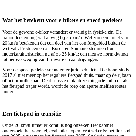
Wat het betekent voor e-bikers en speed pedelecs
Voor de gewone e-biker verandert er weinig in fysieke zin. De
trapondersteuning valt al weg bij 25 km/u. Wel zou een limiet van
20 km/u betekenen dat een deel van het comfortgebied buiten de
wet valt. Producenten als Bosch en Shimano stemmen hun
motorkarakteristieken nu af op 25 km/u; een nieuwe norm dwingt
tot heroverweging van firmware en aandrijvingen.
Voor de speed pedelec verandert er juridisch niets. Die hoort sinds
2017 al niet meer op het reguliere fietspad thuis, maar op de rijbaan
of het bromfietspad. De discussie raakt deze categorie indirect: als
het fietspad trager wordt, wordt de roep om aparte snelfietsroutes
luider.
Een fietspad in transitie
Of de 20 km/u-limiet er komt, is nog onzeker. Het kabinet
onderzoekt het voorstel, evaluaties lopen. Wat zeker is: het fietspad