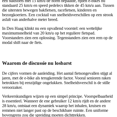
een stadsfiets met 15 km/u de norm bepaalde, rijden e-bikes nu
standaard 25 km/u en speed pedelecs tikken de 45 km/u aan. Tussen
die uitersten bewegen bakfietsen, racefietsen, kinderen en
bezorgkoeriers. Een cocktail van snelheidsverschillen op een strook
asfalt van anderhalve meter breed.
In Den Haag klinkt nu een opvallend voorstel: een wettelijke
maximumsnelheid van 20 km/u op het reguliere fietspad.
Voorstanders zien een oplossing. Tegenstanders zien een rem op de
modal shift naar de fiets.
Waarom de discussie nu losbarst
De cijfers vormen de aanleiding. Het aantal fietsongevallen stijgt al
jaren, met de e-bike als terugkerende factor. Vooral senioren raken
betrokken bij eenzijdige ongelukken. Snelheidsverschil is de stille
veroorzaker.
Verkeerskundigen wijzen op een simpel principe. Voorspelbaarheid
is essentieel. Wanneer de ene gebruiker 12 km/u rijdt en de andere
28 km/u, ontstaat een dynamiek waarop het inhalen, kruisen en
remmen niet langer past op de beschikbare ruimte. Een uniforme
bovengrens zou die spreiding moeten dichttrekken.