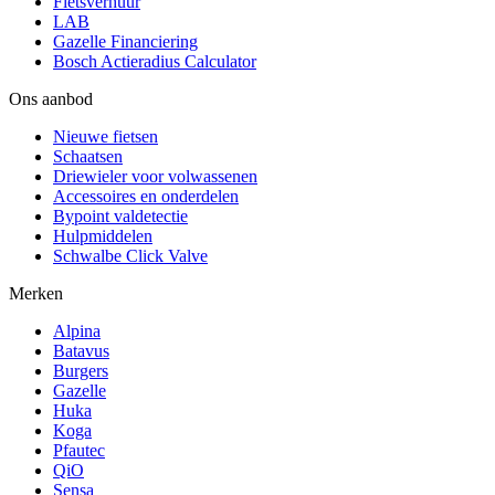
Fietsverhuur
LAB
Gazelle Financiering
Bosch Actieradius Calculator
Ons aanbod
Nieuwe fietsen
Schaatsen
Driewieler voor volwassenen
Accessoires en onderdelen
Bypoint valdetectie
Hulpmiddelen
Schwalbe Click Valve
Merken
Alpina
Batavus
Burgers
Gazelle
Huka
Koga
Pfautec
QiO
Sensa