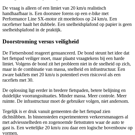
De vraag is alleen of een limiet van 20 km/u realistisch
handhaafbaar is. Een doorsnee forens op een e-bike met
Performance Line SX-motor zit moeiteloos op 24 km/u. Een
racefietser haalt het dubbele. Een snelheidsplafond op papier is geen
snelheidsplafond in de praktijk.
Doorstroming versus veiligheid
De Fietsersbond reageert genuanceerd. De bond steunt het idee dat
het fietspad veiliger moet, maar plaatst vraagtekens bij een harde
limiet. Volgens de bond zit het probleem niet in de snelheid op zich,
maar in de combinatie van massa, snelheid en infrastructuur. Een
zware bakfiets met 20 km/u is potentieel even risicovol als een
racefiets met 30.
De oplossing ligt eerder in bredere fietspaden, betere belijning en
duidelijke voorrangssituaties. Minder massa. Meer controle. Meer
ruimte. De infrastructuur moet de gebruiker volgen, niet andersom.
Tegelijk is er druk vanuit gemeenten die het fietspad zien
dichtslibben. In binnensteden experimenteren verkeersmanagers al
met adviessnelheden en zogenoemde fietsstraten waar de auto te
gast is. Een wettelijke 20 km/u zou daar een logische bovenbouw op
vormen.