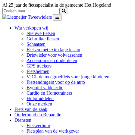
Al 25 jaar de fietsspecialist in de gemeente Het Hogeland
Wat verkopen wij
Nieuwe fietsen
Gebruikte fietsen
Schaatsen
Fietsen met extra lage instap
Driewieler voor volwassenen
Accessoires en onderdelen
GPS trackers
Fietshelmen
VICI, de meegroeifiets voor jonge kinderen
Fietsendragers voor op de auto
Bypoint valdetectie
Cardio en Hometrainers
Hulpmiddelen
Onze merken
Fiets van de zaak
Onderhoud en Reparatie
Diensten
Fietsverhuur
Fietsplan van de werkgever