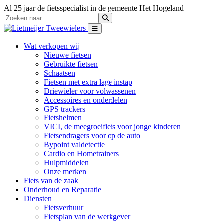
Al 25 jaar de fietsspecialist in de gemeente Het Hogeland
Wat verkopen wij
Nieuwe fietsen
Gebruikte fietsen
Schaatsen
Fietsen met extra lage instap
Driewieler voor volwassenen
Accessoires en onderdelen
GPS trackers
Fietshelmen
VICI, de meegroeifiets voor jonge kinderen
Fietsendragers voor op de auto
Bypoint valdetectie
Cardio en Hometrainers
Hulpmiddelen
Onze merken
Fiets van de zaak
Onderhoud en Reparatie
Diensten
Fietsverhuur
Fietsplan van de werkgever