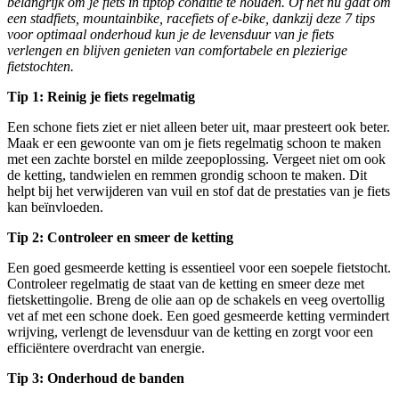
belangrijk om je fiets in tiptop conditie te houden. Of het nu gaat om
een stadfiets, mountainbike, racefiets of e-bike, dankzij deze 7 tips
voor optimaal onderhoud kun je de levensduur van je fiets
verlengen en blijven genieten van comfortabele en plezierige
fietstochten.
Tip 1: Reinig je fiets regelmatig
Een schone fiets ziet er niet alleen beter uit, maar presteert ook beter.
Maak er een gewoonte van om je fiets regelmatig schoon te maken
met een zachte borstel en milde zeepoplossing. Vergeet niet om ook
de ketting, tandwielen en remmen grondig schoon te maken. Dit
helpt bij het verwijderen van vuil en stof dat de prestaties van je fiets
kan beïnvloeden.
Tip 2: Controleer en smeer de ketting
Een goed gesmeerde ketting is essentieel voor een soepele fietstocht.
Controleer regelmatig de staat van de ketting en smeer deze met
fietskettingolie. Breng de olie aan op de schakels en veeg overtollig
vet af met een schone doek. Een goed gesmeerde ketting vermindert
wrijving, verlengt de levensduur van de ketting en zorgt voor een
efficiëntere overdracht van energie.
Tip 3: Onderhoud de banden