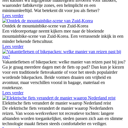
Het kabinet wil ingrijpende maatregelen invoeren voor fatbikes,
waaronder fatbikevrije zones, een helmplicht en een
minimumleeftijd. Wat betekent dit voor jou als fietser?
Lees verder
Ontdek de mountainbike-scene van Zuid-Korea
Een videoreportage neemt kijkers mee naar de bloeiende
mountainbike-scene van Zuid-Korea. Een verrassende inkijk in een
minder bekende fietscultuur.
Lees verder
Vakantiefietsen of bikepacken: welke manier van reizen past bij jou?
Ga je graag meerdere dagen met de fiets op pad? Dan kun je kiezen
voor een traditionele fietsvakantie of voor het steeds populairder
wordende bikepacken. Beide vormen draaien om vrijheid en
avontuur, maar verschillen vooral in bagage, materiaal en
routekeuze.
Lees verder
Elektrische fiets verandert de manier waarop Nederland reist
De elektrische fiets verandert de manier waarop Nederlanders
reizen. Van woon-werkverkeer tot recreatieve tochten: langere
afstanden worden toegankelijker, steden passen zich aan en slimme
technologie maakt fietsen steeds comfortabeler en veiliger.