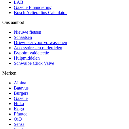
LAB
Gazelle Financiering
Bosch Actieradius Calculator
Ons aanbod
Nieuwe fietsen
Schaatsen
Driewieler voor volwassenen
Accessoires en onderdelen
Bypoint valdetectie
Hulpmiddelen
Schwalbe Click Valve
Merken
Alpina
Batavus
Burgers
Gazelle
Huka
Koga
Pfautec
QiO
Sensa