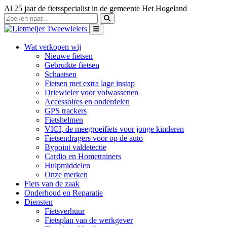
Al 25 jaar de fietsspecialist in de gemeente Het Hogeland
Wat verkopen wij
Nieuwe fietsen
Gebruikte fietsen
Schaatsen
Fietsen met extra lage instap
Driewieler voor volwassenen
Accessoires en onderdelen
GPS trackers
Fietshelmen
VICI, de meegroeifiets voor jonge kinderen
Fietsendragers voor op de auto
Bypoint valdetectie
Cardio en Hometrainers
Hulpmiddelen
Onze merken
Fiets van de zaak
Onderhoud en Reparatie
Diensten
Fietsverhuur
Fietsplan van de werkgever