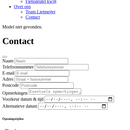
Fietssleutel kwijt
Over ons
Team Lietmeijer
Contact
Model niet gevonden.
Contact
Naam
Telefoonnummer
E-mail
Adres
Postcode
Opmerkingen
Voorkeur datum & tijd
Alternatieve datum
Openingstijden