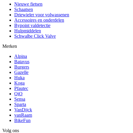
Nieuwe fietsen
Schaatsen
Driewieler voor volwassenen
Accessoires en onderdelen
Bypoint valdetectie
Hulpmiddelen
Schwalbe Click Valve
Merken
Alpina
Batavus
Burgers
Gazelle
Huka
Koga
Pfautec
QiO
Sensa
Sparta
VanDijck
vanRaam
BikeFun
Volg ons