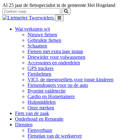
Al 25 jaar de fietsspecialist in de gemeente Het Hogeland
Wat verkopen wij
Nieuwe fietsen
Gebruikte fietsen
Schaatsen
Fietsen met extra lage instap
Driewieler voor volwassenen
Accessoires en onderdelen
GPS trackers
Fietshelmen
VICI, de meegroeifiets voor jonge kinderen
Fietsendragers voor op de auto
Bypoint valdetectie
Cardio en Hometrainers
Hulpmiddelen
Onze merken
Fiets van de zaak
Onderhoud en Reparatie
Diensten
Fietsverhuur
Fietsplan van de werkgever