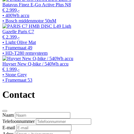
Batavus Finez E-Go Active Plus N8
€ 2.999,-
• 400Wh accu
• Bosch middenmotor 50nM
Gazelle Paris C7
€ 2.399,-
• Light Olive Mat
• Framemaat 49
• HD-T280 remsysteem
Huyser New Q-bike / 540Wh accu
€ 1.999,-
• Stone Grey
• Framemaat 53
Contact
Naam
Telefoonnummer
E-mail
Adres