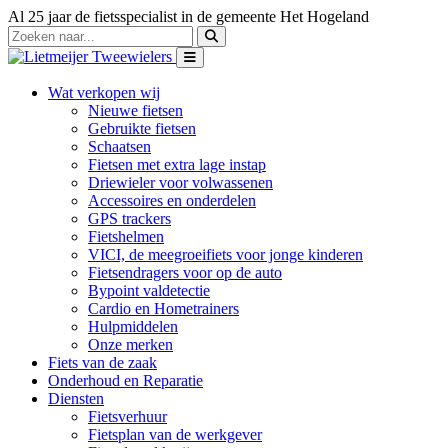
Al 25 jaar de fietsspecialist in de gemeente Het Hogeland
Wat verkopen wij
Nieuwe fietsen
Gebruikte fietsen
Schaatsen
Fietsen met extra lage instap
Driewieler voor volwassenen
Accessoires en onderdelen
GPS trackers
Fietshelmen
VICI, de meegroeifiets voor jonge kinderen
Fietsendragers voor op de auto
Bypoint valdetectie
Cardio en Hometrainers
Hulpmiddelen
Onze merken
Fiets van de zaak
Onderhoud en Reparatie
Diensten
Fietsverhuur
Fietsplan van de werkgever