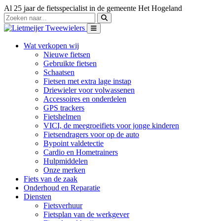
Al 25 jaar de fietsspecialist in de gemeente Het Hogeland
Wat verkopen wij
Nieuwe fietsen
Gebruikte fietsen
Schaatsen
Fietsen met extra lage instap
Driewieler voor volwassenen
Accessoires en onderdelen
GPS trackers
Fietshelmen
VICI, de meegroeifiets voor jonge kinderen
Fietsendragers voor op de auto
Bypoint valdetectie
Cardio en Hometrainers
Hulpmiddelen
Onze merken
Fiets van de zaak
Onderhoud en Reparatie
Diensten
Fietsverhuur
Fietsplan van de werkgever