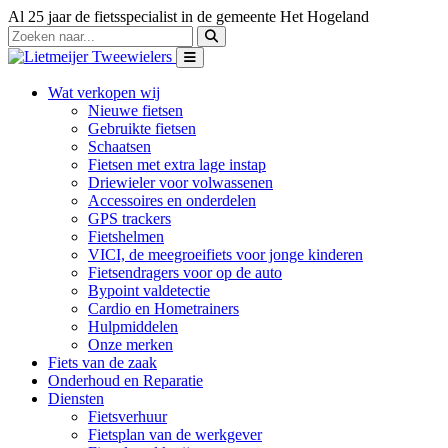
Al 25 jaar de fietsspecialist in de gemeente Het Hogeland
Wat verkopen wij
Nieuwe fietsen
Gebruikte fietsen
Schaatsen
Fietsen met extra lage instap
Driewieler voor volwassenen
Accessoires en onderdelen
GPS trackers
Fietshelmen
VICI, de meegroeifiets voor jonge kinderen
Fietsendragers voor op de auto
Bypoint valdetectie
Cardio en Hometrainers
Hulpmiddelen
Onze merken
Fiets van de zaak
Onderhoud en Reparatie
Diensten
Fietsverhuur
Fietsplan van de werkgever