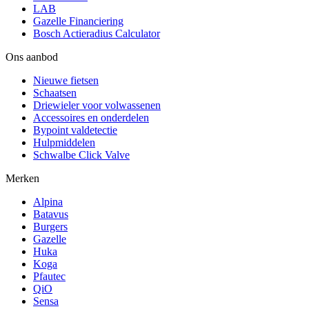
LAB
Gazelle Financiering
Bosch Actieradius Calculator
Ons aanbod
Nieuwe fietsen
Schaatsen
Driewieler voor volwassenen
Accessoires en onderdelen
Bypoint valdetectie
Hulpmiddelen
Schwalbe Click Valve
Merken
Alpina
Batavus
Burgers
Gazelle
Huka
Koga
Pfautec
QiO
Sensa