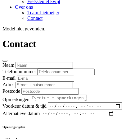
Fietssleutel kwijt
Over ons
Team Lietmeijer
Contact
Model niet gevonden.
Contact
Naam
Telefoonnummer
E-mail
Adres
Postcode
Opmerkingen
Voorkeur datum & tijd
Alternatieve datum
Openingstijden