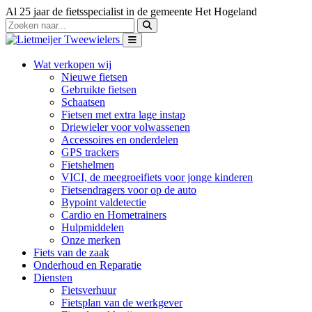
Al 25 jaar de fietsspecialist in de gemeente Het Hogeland
Wat verkopen wij
Nieuwe fietsen
Gebruikte fietsen
Schaatsen
Fietsen met extra lage instap
Driewieler voor volwassenen
Accessoires en onderdelen
GPS trackers
Fietshelmen
VICI, de meegroeifiets voor jonge kinderen
Fietsendragers voor op de auto
Bypoint valdetectie
Cardio en Hometrainers
Hulpmiddelen
Onze merken
Fiets van de zaak
Onderhoud en Reparatie
Diensten
Fietsverhuur
Fietsplan van de werkgever