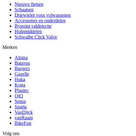
Nieuwe fietsen
Schaatsen
Driewieler voor volwassenen
Accessoires en onderdelen
Bypoint valdetectie
Hulpmiddelen
Schwalbe Click Valve
Merken
Alpina
Batavus
Burgers
Gazelle
Huka
Koga
Pfautec
QiO
Sensa
Sparta
VanDijck
vanRaam
BikeFun
Volg ons