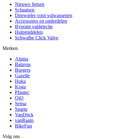
Nieuwe fietsen
Schaatsen
Driewieler voor volwassenen
Accessoires en onderdelen
Bypoint valdetectie
Hulpmiddelen
Schwalbe Click Valve
Merken
Alpina
Batavus
Burgers
Gazelle
Huka
Koga
Pfautec
QiO
Sensa
Sparta
VanDijck
vanRaam
BikeFun
Volg ons