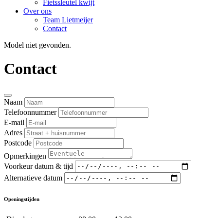
Fietssleutel kwijt
Over ons
Team Lietmeijer
Contact
Model niet gevonden.
Contact
Naam
Telefoonnummer
E-mail
Adres
Postcode
Opmerkingen
Voorkeur datum & tijd
Alternatieve datum
Openingstijden