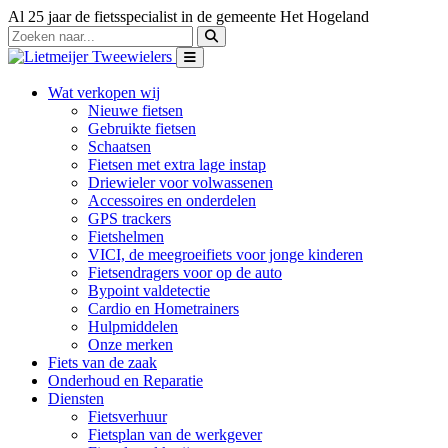
Al 25 jaar de fietsspecialist in de gemeente Het Hogeland
Wat verkopen wij
Nieuwe fietsen
Gebruikte fietsen
Schaatsen
Fietsen met extra lage instap
Driewieler voor volwassenen
Accessoires en onderdelen
GPS trackers
Fietshelmen
VICI, de meegroeifiets voor jonge kinderen
Fietsendragers voor op de auto
Bypoint valdetectie
Cardio en Hometrainers
Hulpmiddelen
Onze merken
Fiets van de zaak
Onderhoud en Reparatie
Diensten
Fietsverhuur
Fietsplan van de werkgever