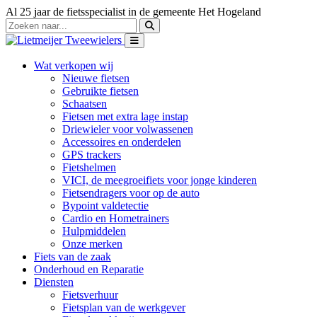
Al 25 jaar de fietsspecialist in de gemeente Het Hogeland
Wat verkopen wij
Nieuwe fietsen
Gebruikte fietsen
Schaatsen
Fietsen met extra lage instap
Driewieler voor volwassenen
Accessoires en onderdelen
GPS trackers
Fietshelmen
VICI, de meegroeifiets voor jonge kinderen
Fietsendragers voor op de auto
Bypoint valdetectie
Cardio en Hometrainers
Hulpmiddelen
Onze merken
Fiets van de zaak
Onderhoud en Reparatie
Diensten
Fietsverhuur
Fietsplan van de werkgever