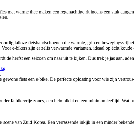
ofles met warme thee maken een regenachtige rit ineens een stuk aange
elen.
woordig talloze fietshandschoenen die warmte, grip en bewegingsvrijhe
d. Voor e-bikers zijn er zelfs verwarmde varianten, ideaal op écht koude
t de herfst een seizoen om naar uit te kijken. Dus trek je jas aan, adem 
g
ewone fiets een e-bike. De perfecte oplossing voor wie zijn vertrouw
nder fatbikevrije zones, een helmplicht en een minimumleeftijd. Wat bete
-scene van Zuid-Korea. Een verrassende inkijk in een minder bekende f