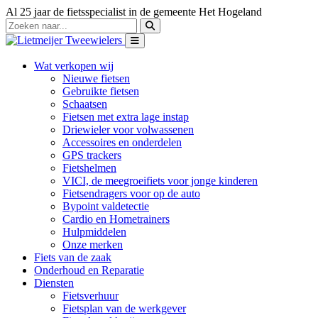
Al 25 jaar de fietsspecialist in de gemeente Het Hogeland
Wat verkopen wij
Nieuwe fietsen
Gebruikte fietsen
Schaatsen
Fietsen met extra lage instap
Driewieler voor volwassenen
Accessoires en onderdelen
GPS trackers
Fietshelmen
VICI, de meegroeifiets voor jonge kinderen
Fietsendragers voor op de auto
Bypoint valdetectie
Cardio en Hometrainers
Hulpmiddelen
Onze merken
Fiets van de zaak
Onderhoud en Reparatie
Diensten
Fietsverhuur
Fietsplan van de werkgever