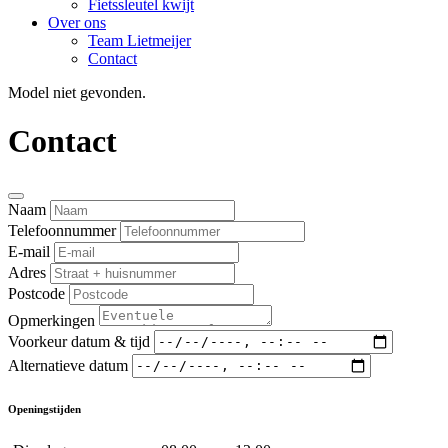
Fietssleutel kwijt
Over ons
Team Lietmeijer
Contact
Model niet gevonden.
Contact
Naam
Telefoonnummer
E-mail
Adres
Postcode
Opmerkingen
Voorkeur datum & tijd
Alternatieve datum
Openingstijden