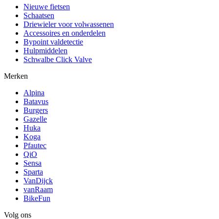
Nieuwe fietsen
Schaatsen
Driewieler voor volwassenen
Accessoires en onderdelen
Bypoint valdetectie
Hulpmiddelen
Schwalbe Click Valve
Merken
Alpina
Batavus
Burgers
Gazelle
Huka
Koga
Pfautec
QiO
Sensa
Sparta
VanDijck
vanRaam
BikeFun
Volg ons