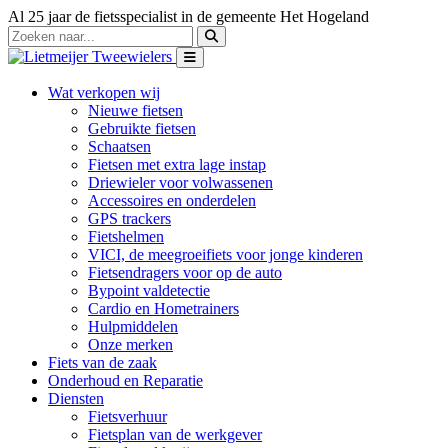
Al 25 jaar de fietsspecialist in de gemeente Het Hogeland
Wat verkopen wij
Nieuwe fietsen
Gebruikte fietsen
Schaatsen
Fietsen met extra lage instap
Driewieler voor volwassenen
Accessoires en onderdelen
GPS trackers
Fietshelmen
VICI, de meegroeifiets voor jonge kinderen
Fietsendragers voor op de auto
Bypoint valdetectie
Cardio en Hometrainers
Hulpmiddelen
Onze merken
Fiets van de zaak
Onderhoud en Reparatie
Diensten
Fietsverhuur
Fietsplan van de werkgever