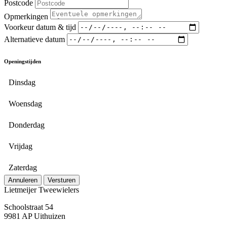
Postcode
Opmerkingen
Voorkeur datum & tijd
Alternatieve datum
Openingstijden
Dinsdag
Woensdag
Donderdag
Vrijdag
Zaterdag
Annuleren
Versturen
Lietmeijer Tweewielers
Schoolstraat 54
9981 AP Uithuizen