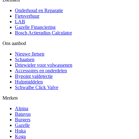
Onderhoud en Reparatie
Fietsverhuur
LAB
Gazelle Financiering
Bosch Actieradius Calculator
Ons aanbod
Nieuwe fietsen
Schaatsen
Driewieler voor volwassenen
Accessoires en onderdelen
Bypoint valdetectie
Hulpmiddelen
Schwalbe Click Valve
Merken
Alpina
Batavus
Burgers
Gazelle
Huka
Koga