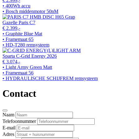
€ 2.999,-
• 400Wh accu
• Bosch middenmotor 50nM
Gazelle Paris C7
€ 2.399,-
• Graphite Blue Mat
• Framemaat 65
• HD-T280 remsysteem
Sparta C-Grid Energy 2026
€ 3.074,-
• Light Army Green Matt
• Framemaat 56
• HYDRAULISCHE SCHIJFREM remsysteem
Contact
Naam
Telefoonnummer
E-mail
Adres