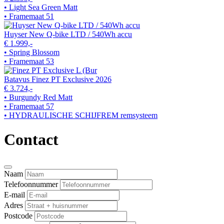
• Light Sea Green Matt
• Framemaat 51
Huyser New Q-bike LTD / 540Wh accu
€ 1.999,-
• Spring Blossom
• Framemaat 53
Batavus Finez PT Exclusive 2026
€ 3.724,-
• Burgundy Red Matt
• Framemaat 57
• HYDRAULISCHE SCHIJFREM remsysteem
Contact
Naam
Telefoonnummer
E-mail
Adres
Postcode