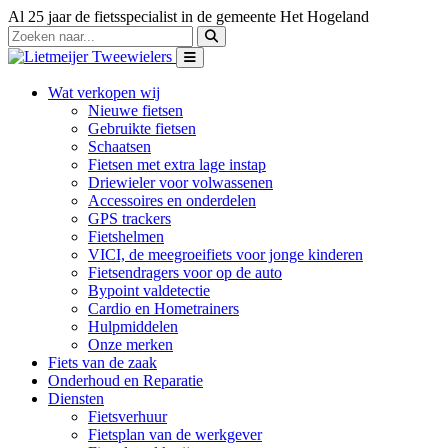
Al 25 jaar de fietsspecialist in de gemeente Het Hogeland
Wat verkopen wij
Nieuwe fietsen
Gebruikte fietsen
Schaatsen
Fietsen met extra lage instap
Driewieler voor volwassenen
Accessoires en onderdelen
GPS trackers
Fietshelmen
VICI, de meegroeifiets voor jonge kinderen
Fietsendragers voor op de auto
Bypoint valdetectie
Cardio en Hometrainers
Hulpmiddelen
Onze merken
Fiets van de zaak
Onderhoud en Reparatie
Diensten
Fietsverhuur
Fietsplan van de werkgever