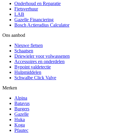
Onderhoud en Reparatie
Fietsverhuur
LAB
Gazelle Financiering
Bosch Actieradius Calculator
Ons aanbod
Nieuwe fietsen
Schaatsen
Driewieler voor volwassenen
Accessoires en onderdelen
Bypoint valdetectie
Hulpmiddelen
Schwalbe Click Valve
Merken
Alpina
Batavus
Burgers
Gazelle
Huka
Koga
Pfautec