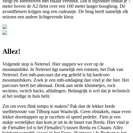
Strijp en Meerhoven met elkaar verbindt. Dat is bijzonder omdat je 7
meter boven de A2 fietst over een 160 meter langer boogbrug. De
avondfietsers krijgen nog een cadeautje. De brug heeft namelijk elk
seizoen een andere lichtgevende kleur.
Allez!
Volgende stop is Netersel. Hier stappen we over op de
mountainbike. In Netersel ligt namelijk een rotstuin; het Dak van
Netersel. Een mtb-parcours dat erg geliefd is bij hardcore-
mountainbikers. Zoek je een mtb-uitdaging dan vind je die hier. Het
parcours heeft het allemaal. Denk aan steile klimmetjes, rock
sections, switch backs, afdalingen. Belangrijk is wel dat je technisch
al het nodige in huis hebt.
Zin om even flink tempo te maken? Pak dan de lekker brede
snelfietsroute van Tilburg naar Waalwijk. Geen obstakels, maar even
lekker doortrappen op je racefiets of speed pedelec. Fiets je een
stukje westelijker dan kom je uit in de buurt van Breda. Hier vind je
de Fietsallee (of is het Fietsallez?) tussen Breda en Chaam. Allez
betekent namelijk ‘gaan’ in het Frans. (Knipoog.) In Brabant is het