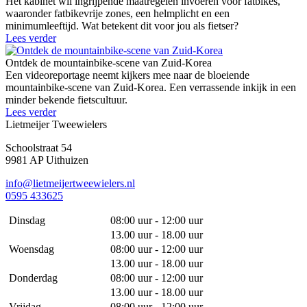
Het kabinet wil ingrijpende maatregelen invoeren voor fatbikes,
waaronder fatbikevrije zones, een helmplicht en een
minimumleeftijd. Wat betekent dit voor jou als fietser?
Lees verder
Ontdek de mountainbike-scene van Zuid-Korea
Een videoreportage neemt kijkers mee naar de bloeiende
mountainbike-scene van Zuid-Korea. Een verrassende inkijk in een
minder bekende fietscultuur.
Lees verder
Lietmeijer Tweewielers
Schoolstraat 54
9981 AP Uithuizen
info@lietmeijertweewielers.nl
0595 433625
Dinsdag
08:00 uur - 12:00 uur
13.00 uur - 18.00 uur
Woensdag
08:00 uur - 12:00 uur
13.00 uur - 18.00 uur
Donderdag
08:00 uur - 12:00 uur
13.00 uur - 18.00 uur
Vrijdag
08:00 uur - 12:00 uur