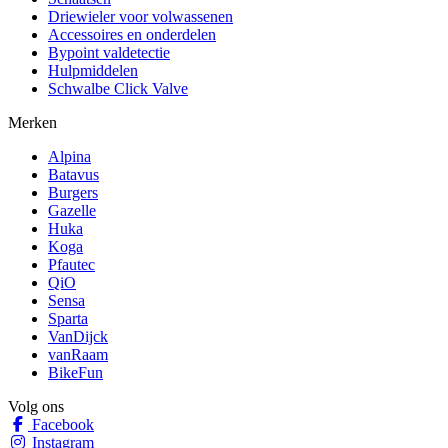
Driewieler voor volwassenen
Accessoires en onderdelen
Bypoint valdetectie
Hulpmiddelen
Schwalbe Click Valve
Merken
Alpina
Batavus
Burgers
Gazelle
Huka
Koga
Pfautec
QiO
Sensa
Sparta
VanDijck
vanRaam
BikeFun
Volg ons
Facebook
Instagram