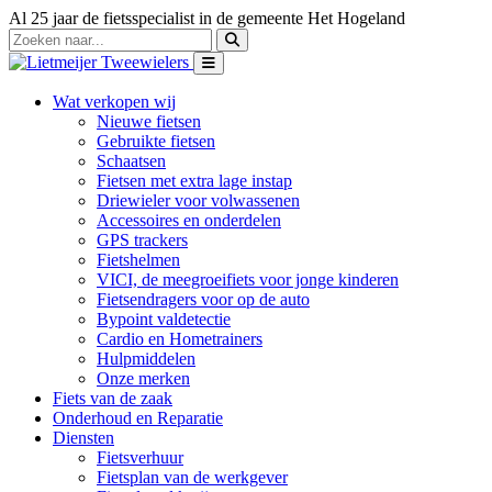
Al 25 jaar de fietsspecialist in de gemeente Het Hogeland
Wat verkopen wij
Nieuwe fietsen
Gebruikte fietsen
Schaatsen
Fietsen met extra lage instap
Driewieler voor volwassenen
Accessoires en onderdelen
GPS trackers
Fietshelmen
VICI, de meegroeifiets voor jonge kinderen
Fietsendragers voor op de auto
Bypoint valdetectie
Cardio en Hometrainers
Hulpmiddelen
Onze merken
Fiets van de zaak
Onderhoud en Reparatie
Diensten
Fietsverhuur
Fietsplan van de werkgever