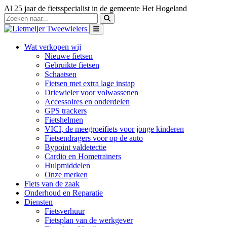
Al 25 jaar de fietsspecialist in de gemeente Het Hogeland
Wat verkopen wij
Nieuwe fietsen
Gebruikte fietsen
Schaatsen
Fietsen met extra lage instap
Driewieler voor volwassenen
Accessoires en onderdelen
GPS trackers
Fietshelmen
VICI, de meegroeifiets voor jonge kinderen
Fietsendragers voor op de auto
Bypoint valdetectie
Cardio en Hometrainers
Hulpmiddelen
Onze merken
Fiets van de zaak
Onderhoud en Reparatie
Diensten
Fietsverhuur
Fietsplan van de werkgever