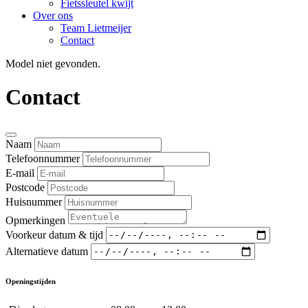
Fietssleutel kwijt
Over ons
Team Lietmeijer
Contact
Model niet gevonden.
Contact
Naam
Telefoonnummer
E-mail
Postcode
Huisnummer
Opmerkingen
Voorkeur datum & tijd
Alternatieve datum
Openingstijden