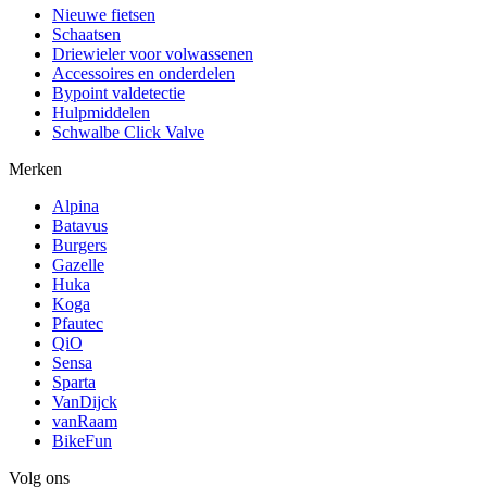
Nieuwe fietsen
Schaatsen
Driewieler voor volwassenen
Accessoires en onderdelen
Bypoint valdetectie
Hulpmiddelen
Schwalbe Click Valve
Merken
Alpina
Batavus
Burgers
Gazelle
Huka
Koga
Pfautec
QiO
Sensa
Sparta
VanDijck
vanRaam
BikeFun
Volg ons