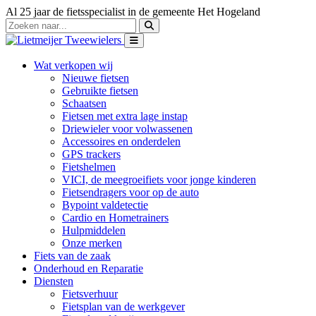
Al 25 jaar de fietsspecialist in de gemeente Het Hogeland
Wat verkopen wij
Nieuwe fietsen
Gebruikte fietsen
Schaatsen
Fietsen met extra lage instap
Driewieler voor volwassenen
Accessoires en onderdelen
GPS trackers
Fietshelmen
VICI, de meegroeifiets voor jonge kinderen
Fietsendragers voor op de auto
Bypoint valdetectie
Cardio en Hometrainers
Hulpmiddelen
Onze merken
Fiets van de zaak
Onderhoud en Reparatie
Diensten
Fietsverhuur
Fietsplan van de werkgever