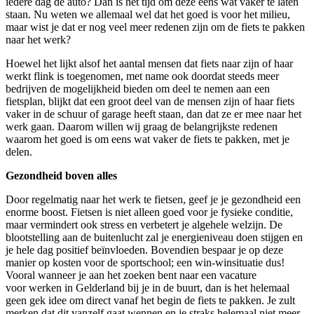
iedere dag de auto? Dan is het tijd om deze eens wat vaker te laten
staan. Nu weten we allemaal wel dat het goed is voor het milieu,
maar wist je dat er nog veel meer redenen zijn om de fiets te pakken
naar het werk?
Hoewel het lijkt alsof het aantal mensen dat fiets naar zijn of haar
werkt flink is toegenomen, met name ook doordat steeds meer
bedrijven de mogelijkheid bieden om deel te nemen aan een
fietsplan, blijkt dat een groot deel van de mensen zijn of haar fiets
vaker in de schuur of garage heeft staan, dan dat ze er mee naar het
werk gaan. Daarom willen wij graag de belangrijkste redenen
waarom het goed is om eens wat vaker de fiets te pakken, met je
delen.
Gezondheid boven alles
Door regelmatig naar het werk te fietsen, geef je je gezondheid een
enorme boost. Fietsen is niet alleen goed voor je fysieke conditie,
maar vermindert ook stress en verbetert je algehele welzijn. De
blootstelling aan de buitenlucht zal je energieniveau doen stijgen en
je hele dag positief beïnvloeden. Bovendien bespaar je op deze
manier op kosten voor de sportschool; een win-winsituatie dus!
Vooral wanneer je aan het zoeken bent naar een vacature
voor werken in Gelderland bij je in de buurt, dan is het helemaal
geen gek idee om direct vanaf het begin de fiets te pakken. Je zult
merken dat dit vanzelf gaat wennen en je straks helemaal niet meer