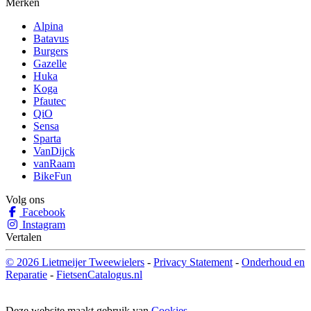
Merken
Alpina
Batavus
Burgers
Gazelle
Huka
Koga
Pfautec
QiO
Sensa
Sparta
VanDijck
vanRaam
BikeFun
Volg ons
Facebook
Instagram
Vertalen
© 2026 Lietmeijer Tweewielers
-
Privacy Statement
-
Onderhoud en
Reparatie
-
FietsenCatalogus.nl
Deze website maakt gebruik van
Cookies
.