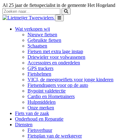
Al 25 jaar de fietsspecialist in de gemeente Het Hogeland
Wat verkopen wij
Nieuwe fietsen
Gebruikte fietsen
Schaatsen
Fietsen met extra lage instap
Driewieler voor volwassenen
Accessoires en onderdelen
GPS trackers
Fietshelmen
VICI, de meegroeifiets voor jonge kinderen
Fietsendragers voor op de auto
Bypoint valdetectie
Cardio en Hometrainers
Hulpmiddelen
Onze merken
Fiets van de zaak
Onderhoud en Reparatie
Diensten
Fietsverhuur
Fietsplan van de werkgever