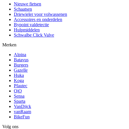
Nieuwe fietsen
Schaatsen
Driewieler voor volwassenen
Accessoires en onderdelen
Bypoint valdetectie
Hulpmiddelen
Schwalbe Click Valve
Merken
Alpina
Batavus
Burgers
Gazelle
Huka
Koga
Pfautec
QiO
Sensa
Sparta
VanDijck
vanRaam
BikeFun
Volg ons