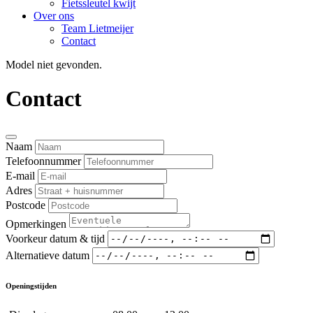
Fietssleutel kwijt
Over ons
Team Lietmeijer
Contact
Model niet gevonden.
Contact
Naam
Telefoonnummer
E-mail
Adres
Postcode
Opmerkingen
Voorkeur datum & tijd
Alternatieve datum
Openingstijden