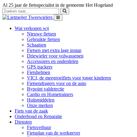
Al 25 jaar de fietsspecialist in de gemeente Het Hogeland
Wat verkopen wij
Nieuwe fietsen
Gebruikte fietsen
Schaatsen
Fietsen met extra lage instap
Driewieler voor volwassenen
Accessoires en onderdelen
GPS trackers
Fietshelmen
VICI, de meegroeifiets voor jonge kinderen
Fietsendragers voor op de auto
Bypoint valdetectie
Cardio en Hometrainers
Hulpmiddelen
Onze merken
Fiets van de zaak
Onderhoud en Reparatie
Diensten
Fietsverhuur
Fietsplan van de werkgever