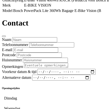
Omschrijving
E-Bike Vision 400Wh RACK (Fietsaccu voor Bosch 
Merk
E-BIKE VISION
Model
Bosch PowerPack Lite 360Wh Bagage E-Bike Vision (B
Contact
Naam
Telefoonnummer
E-mail
Postcode
Huisnummer
Opmerkingen
Voorkeur datum & tijd
Alternatieve datum
Openingstijden
Dinsdag
Woensdag