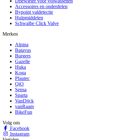
Driewieler voor volwassenen
Accessoires en onderdelen
Bypoint valdetectie
Hulpmiddelen
Schwalbe Click Valve
Merken
Alpina
Batavus
Burgers
Gazelle
Huka
Koga
Pfautec
QiO
Sensa
Sparta
VanDijck
vanRaam
BikeFun
Volg ons
Facebook
Instagram
Vertalen