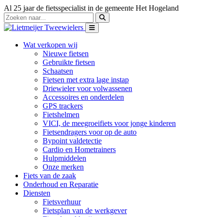
Al 25 jaar de fietsspecialist in de gemeente Het Hogeland
Wat verkopen wij
Nieuwe fietsen
Gebruikte fietsen
Schaatsen
Fietsen met extra lage instap
Driewieler voor volwassenen
Accessoires en onderdelen
GPS trackers
Fietshelmen
VICI, de meegroeifiets voor jonge kinderen
Fietsendragers voor op de auto
Bypoint valdetectie
Cardio en Hometrainers
Hulpmiddelen
Onze merken
Fiets van de zaak
Onderhoud en Reparatie
Diensten
Fietsverhuur
Fietsplan van de werkgever