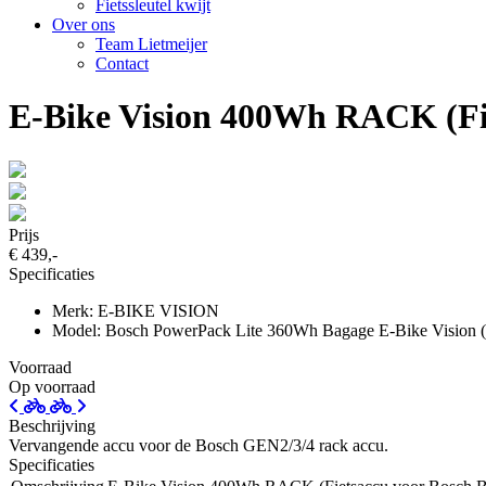
Fietssleutel kwijt
Over ons
Team Lietmeijer
Contact
E-Bike Vision 400Wh RACK (Fi
Prijs
€ 439,-
Specificaties
Merk: E-BIKE VISION
Model: Bosch PowerPack Lite 360Wh Bagage E-Bike Vision 
Voorraad
Op voorraad
Beschrijving
Vervangende accu voor de Bosch GEN2/3/4 rack accu.
Specificaties