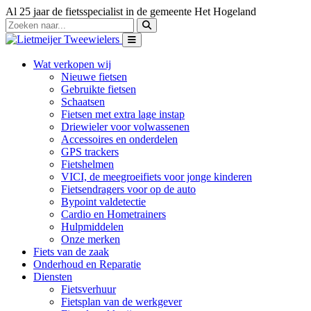
Al 25 jaar de fietsspecialist in de gemeente Het Hogeland
Wat verkopen wij
Nieuwe fietsen
Gebruikte fietsen
Schaatsen
Fietsen met extra lage instap
Driewieler voor volwassenen
Accessoires en onderdelen
GPS trackers
Fietshelmen
VICI, de meegroeifiets voor jonge kinderen
Fietsendragers voor op de auto
Bypoint valdetectie
Cardio en Hometrainers
Hulpmiddelen
Onze merken
Fiets van de zaak
Onderhoud en Reparatie
Diensten
Fietsverhuur
Fietsplan van de werkgever