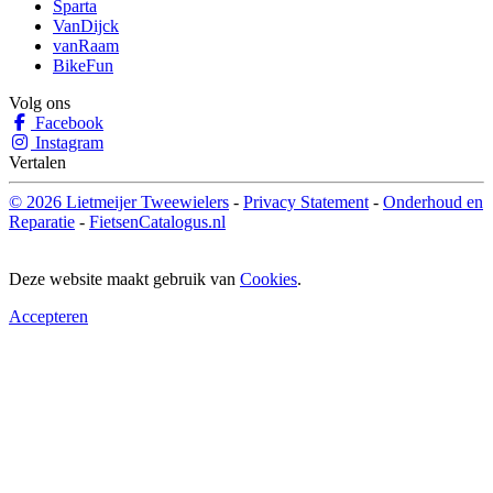
Sparta
VanDijck
vanRaam
BikeFun
Volg ons
Facebook
Instagram
Vertalen
© 2026 Lietmeijer Tweewielers
-
Privacy Statement
-
Onderhoud en
Reparatie
-
FietsenCatalogus.nl
Deze website maakt gebruik van
Cookies
.
Accepteren