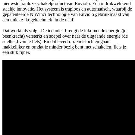
nieuwste traploze schakelproduct van Enviolo. Een indrukwekkend
staaltje innovatie. Het systeem is traploos en automatisch, waarbij de
gepatenteerde NuVinci-technologie van Enviolo gebruikmaakt van
een unieke ‘kogeltechniek’ in de naaf.
Dat werkt als volgt. De techniek brengt de inkomende energie (je
beenkracht) versterkt en soepel over naar de uitgaande energie (de
snelheid van je fiets). En dat levert op. Fietstochten gaan
makkelijker en omdat je minder bezig bent met schakelen, fiets je
een stuk fijner.