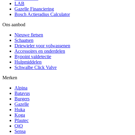
LAB
Gazelle Financiering
Bosch Actieradius Calculator
Ons aanbod
Nieuwe fietsen
Schaatsen
Driewieler voor volwassenen
Accessoires en onderdelen
Bypoint valdetectie
Hulpmiddelen
Schwalbe Click Valve
Merken
Alpina
Batavus
Burgers
Gazelle
Huka
Koga
Pfautec
QiO
Sensa