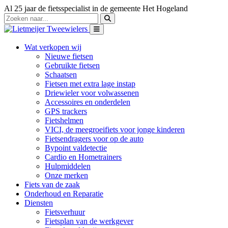
Al 25 jaar de fietsspecialist in de gemeente Het Hogeland
Wat verkopen wij
Nieuwe fietsen
Gebruikte fietsen
Schaatsen
Fietsen met extra lage instap
Driewieler voor volwassenen
Accessoires en onderdelen
GPS trackers
Fietshelmen
VICI, de meegroeifiets voor jonge kinderen
Fietsendragers voor op de auto
Bypoint valdetectie
Cardio en Hometrainers
Hulpmiddelen
Onze merken
Fiets van de zaak
Onderhoud en Reparatie
Diensten
Fietsverhuur
Fietsplan van de werkgever