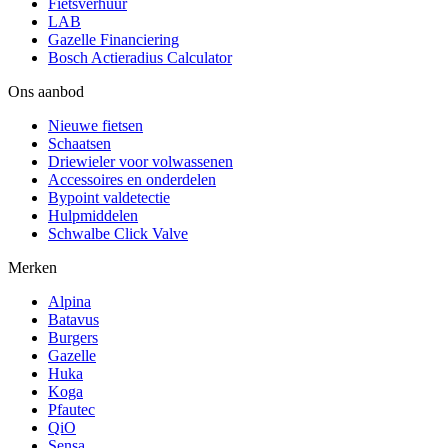
Fietsverhuur
LAB
Gazelle Financiering
Bosch Actieradius Calculator
Ons aanbod
Nieuwe fietsen
Schaatsen
Driewieler voor volwassenen
Accessoires en onderdelen
Bypoint valdetectie
Hulpmiddelen
Schwalbe Click Valve
Merken
Alpina
Batavus
Burgers
Gazelle
Huka
Koga
Pfautec
QiO
Sensa