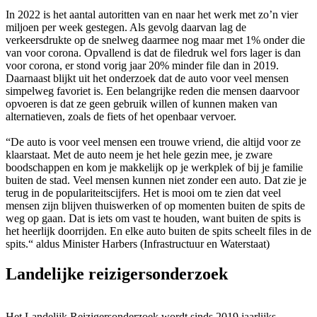
In 2022 is het aantal autoritten van en naar het werk met zo’n vier
miljoen per week gestegen. Als gevolg daarvan lag de
verkeersdrukte op de snelweg daarmee nog maar met 1% onder die
van voor corona. Opvallend is dat de filedruk wel fors lager is dan
voor corona, er stond vorig jaar 20% minder file dan in 2019.
Daarnaast blijkt uit het onderzoek dat de auto voor veel mensen
simpelweg favoriet is. Een belangrijke reden die mensen daarvoor
opvoeren is dat ze geen gebruik willen of kunnen maken van
alternatieven, zoals de fiets of het openbaar vervoer.
“De auto is voor veel mensen een trouwe vriend, die altijd voor ze
klaarstaat. Met de auto neem je het hele gezin mee, je zware
boodschappen en kom je makkelijk op je werkplek of bij je familie
buiten de stad. Veel mensen kunnen niet zonder een auto. Dat zie je
terug in de populariteitscijfers. Het is mooi om te zien dat veel
mensen zijn blijven thuiswerken of op momenten buiten de spits de
weg op gaan. Dat is iets om vast te houden, want buiten de spits is
het heerlijk doorrijden. En elke auto buiten de spits scheelt files in de
spits.“ aldus Minister Harbers (Infrastructuur en Waterstaat)
Landelijke reizigersonderzoek
Het Landelijk Reizigersonderzoek wordt sinds 2019 jaarlijks