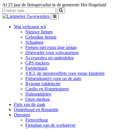
Al 25 jaar de fietsspecialist in de gemeente Het Hogeland
Wat verkopen wij
Nieuwe fietsen
Gebruikte fietsen
Schaatsen
Fietsen met extra lage instap
Driewieler voor volwassenen
Accessoires en onderdelen
GPS trackers
Fietshelmen
VICI, de meegroeifiets voor jonge kinderen
Fietsendragers voor op de auto
Bypoint valdetectie
Cardio en Hometrainers
Hulpmiddelen
Onze merken
Fiets van de zaak
Onderhoud en Reparatie
Diensten
Fietsverhuur
Fietsplan van de werkgever