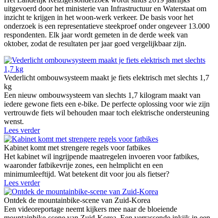
uitgevoerd door het ministerie van Infrastructuur en Waterstaat om
inzicht te krijgen in het woon-werk verkeer. De basis voor het
onderzoek is een representatieve steekproef onder ongeveer 13.000
respondenten. Elk jaar wordt gemeten in de derde week van
oktober, zodat de resultaten per jaar goed vergelijkbaar zijn.
Vederlicht ombouwsysteem maakt je fiets elektrisch met slechts 1,7
kg
Een nieuw ombouwsysteem van slechts 1,7 kilogram maakt van
iedere gewone fiets een e-bike. De perfecte oplossing voor wie zijn
vertrouwde fiets wil behouden maar toch elektrische ondersteuning
wenst.
Lees verder
Kabinet komt met strengere regels voor fatbikes
Het kabinet wil ingrijpende maatregelen invoeren voor fatbikes,
waaronder fatbikevrije zones, een helmplicht en een
minimumleeftijd. Wat betekent dit voor jou als fietser?
Lees verder
Ontdek de mountainbike-scene van Zuid-Korea
Een videoreportage neemt kijkers mee naar de bloeiende
mountainbike-scene van Zuid-Korea. Een verrassende inkijk in een