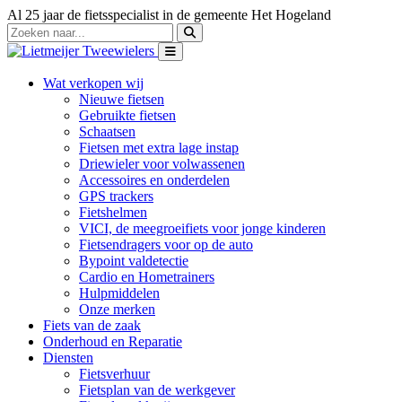
Al 25 jaar de fietsspecialist in de gemeente Het Hogeland
Wat verkopen wij
Nieuwe fietsen
Gebruikte fietsen
Schaatsen
Fietsen met extra lage instap
Driewieler voor volwassenen
Accessoires en onderdelen
GPS trackers
Fietshelmen
VICI, de meegroeifiets voor jonge kinderen
Fietsendragers voor op de auto
Bypoint valdetectie
Cardio en Hometrainers
Hulpmiddelen
Onze merken
Fiets van de zaak
Onderhoud en Reparatie
Diensten
Fietsverhuur
Fietsplan van de werkgever