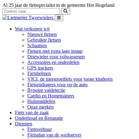
Al 25 jaar de fietsspecialist in de gemeente Het Hogeland
Wat verkopen wij
Nieuwe fietsen
Gebruikte fietsen
Schaatsen
Fietsen met extra lage instap
Driewieler voor volwassenen
Accessoires en onderdelen
GPS trackers
Fietshelmen
VICI, de meegroeifiets voor jonge kinderen
Fietsendragers voor op de auto
Bypoint valdetectie
Cardio en Hometrainers
Hulpmiddelen
Onze merken
Fiets van de zaak
Onderhoud en Reparatie
Diensten
Fietsverhuur
Fietsplan van de werkgever