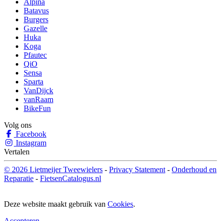
Alpina
Batavus
Burgers
Gazelle
Huka
Koga
Pfautec
QiO
Sensa
Sparta
VanDijck
vanRaam
BikeFun
Volg ons
Facebook
Instagram
Vertalen
© 2026 Lietmeijer Tweewielers
-
Privacy Statement
-
Onderhoud en
Reparatie
-
FietsenCatalogus.nl
Deze website maakt gebruik van
Cookies
.
Accepteren