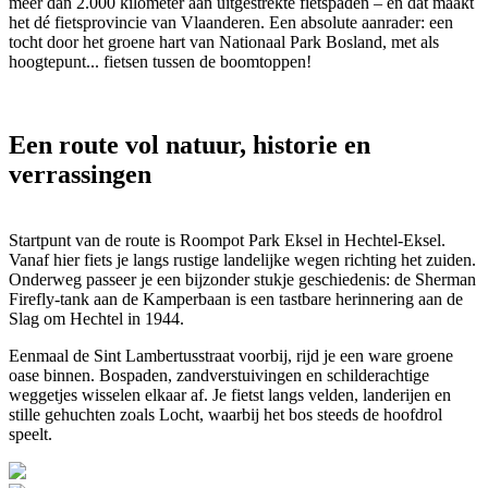
meer dan 2.000 kilometer aan uitgestrekte fietspaden – en dat maakt
het dé fietsprovincie van Vlaanderen. Een absolute aanrader: een
tocht door het groene hart van Nationaal Park Bosland, met als
hoogtepunt... fietsen tussen de boomtoppen!
Een route vol natuur, historie en
verrassingen
Startpunt van de route is Roompot Park Eksel in Hechtel-Eksel.
Vanaf hier fiets je langs rustige landelijke wegen richting het zuiden.
Onderweg passeer je een bijzonder stukje geschiedenis: de Sherman
Firefly-tank aan de Kamperbaan is een tastbare herinnering aan de
Slag om Hechtel in 1944.
Eenmaal de Sint Lambertusstraat voorbij, rijd je een ware groene
oase binnen. Bospaden, zandverstuivingen en schilderachtige
weggetjes wisselen elkaar af. Je fietst langs velden, landerijen en
stille gehuchten zoals Locht, waarbij het bos steeds de hoofdrol
speelt.