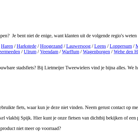
open? Je bent niet de enige, want klanten uit de volgende regio's weten
/
Haren
/
Harkstede
/
Hoogezand
/
Lauwersoog
/
Leens
/
Loppersum
/
M
izermeeden
/
Ulrum
/
Veendam
/
Warffum
/
Wagenborgen
/
Wehe den H
etrouwbare stadsfiets? Bij Lietmeijer Tweewielers vind je bijna alles. W
ebruikte fiets, waar kun je deze niet vinden. Neem gerust contact op me
el vlakbij Spijk. Hier kunt je onze fietsen van dichtbij bekijken of een
 product niet meer op voorraad?