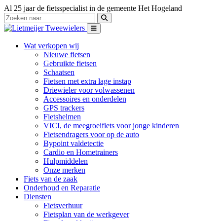
Al 25 jaar de fietsspecialist in de gemeente Het Hogeland
Wat verkopen wij
Nieuwe fietsen
Gebruikte fietsen
Schaatsen
Fietsen met extra lage instap
Driewieler voor volwassenen
Accessoires en onderdelen
GPS trackers
Fietshelmen
VICI, de meegroeifiets voor jonge kinderen
Fietsendragers voor op de auto
Bypoint valdetectie
Cardio en Hometrainers
Hulpmiddelen
Onze merken
Fiets van de zaak
Onderhoud en Reparatie
Diensten
Fietsverhuur
Fietsplan van de werkgever