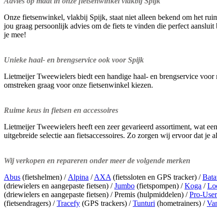
Advies op maat in onze fietsenwinkel vlakbij Spijk
Onze fietsenwinkel, vlakbij Spijk, staat niet alleen bekend om het ru
jou graag persoonlijk advies om de fiets te vinden die perfect aans
je mee!
Unieke haal- en brengservice ook voor Spijk
Lietmeijer Tweewielers biedt een handige haal- en brengservice voor 
omstreken graag voor onze fietsenwinkel kiezen.
Ruime keus in fietsen en accessoires
Lietmeijer Tweewielers heeft een zeer gevarieerd assortiment, wat ee
uitgebreide selectie aan fietsaccessoires. Zo zorgen wij ervoor dat je a
Wij verkopen en repareren onder meer de volgende merken
Abus
(fietshelmen) /
Alpina
/
AXA
(fietssloten en GPS tracker) /
Bata
(driewielers en aangepaste fietsen) /
Jumbo
(fietspompen) /
Koga
/
Lo
(driewielers en aangepaste fietsen) / Premis (hulpmiddelen) /
Pro-User
(fietsendragers) /
Tracefy
(GPS trackers) /
Tunturi
(hometrainers) /
Va