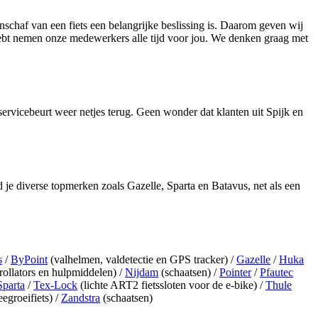
nschaf van een fiets een belangrijke beslissing is. Daarom geven wij
hebt nemen onze medewerkers alle tijd voor jou. We denken graag met
ervicebeurt weer netjes terug. Geen wonder dat klanten uit Spijk en
 je diverse topmerken zoals Gazelle, Sparta en Batavus, net als een
s
/
ByPoint
(valhelmen, valdetectie en GPS tracker) /
Gazelle
/
Huka
rollators en hulpmiddelen) /
Nijdam
(schaatsen) /
Pointer
/
Pfautec
Sparta
/
Tex-Lock
(lichte ART2 fietssloten voor de e-bike) /
Thule
eegroeifiets) /
Zandstra
(schaatsen)