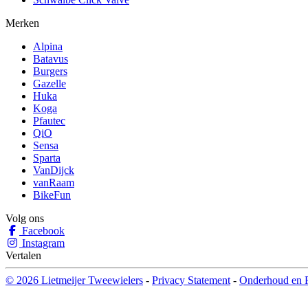
Merken
Alpina
Batavus
Burgers
Gazelle
Huka
Koga
Pfautec
QiO
Sensa
Sparta
VanDijck
vanRaam
BikeFun
Volg ons
Facebook
Instagram
Vertalen
© 2026 Lietmeijer Tweewielers
-
Privacy Statement
-
Onderhoud en R