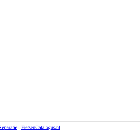
eparatie
-
FietsenCatalogus.nl