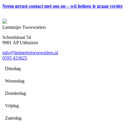
Neem gerust contact met ons op – wij helpen je graag verder
Lietmeijer Tweewielers
Schoolstraat 54
9981 AP Uithuizen
info@lietmeijertweewielers.nl
0595 433625
Dinsdag
Woensdag
Donderdag
Vrijdag
Zaterdag