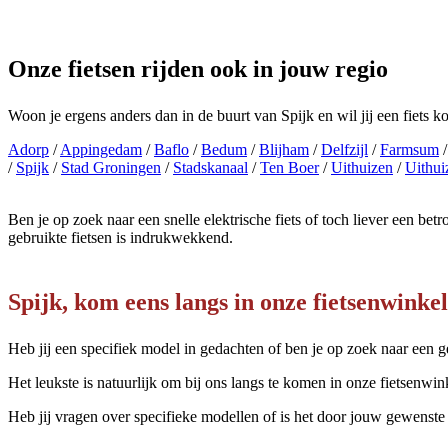
Onze fietsen rijden ook in jouw regio
Woon je ergens anders dan in de buurt van Spijk en wil jij een fiets k
Adorp
/
Appingedam
/
Baflo
/
Bedum
/
Blijham
/
Delfzijl
/
Farmsum
/
Spijk
/
Stad Groningen
/
Stadskanaal
/
Ten Boer
/
Uithuizen
/
Uithu
Ben je op zoek naar een snelle elektrische fiets of toch liever een b
gebruikte fietsen is indrukwekkend.
Spijk, kom eens langs in onze fietsenwinkel
Heb jij een specifiek model in gedachten of ben je op zoek naar een g
Het leukste is natuurlijk om bij ons langs te komen in onze fietsenwink
Heb jij vragen over specifieke modellen of is het door jouw gewenste