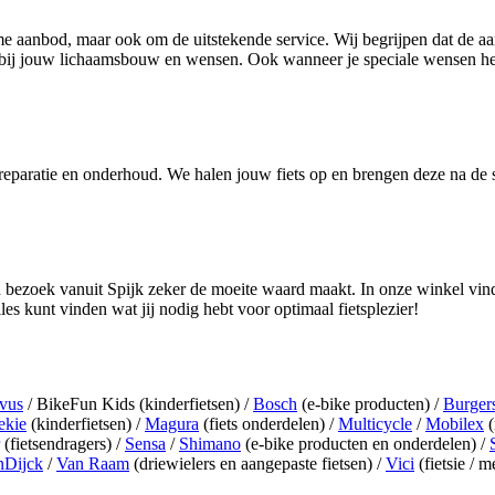
ime aanbod, maar ook om de uitstekende service. Wij begrijpen dat de aa
luit bij jouw lichaamsbouw en wensen. Ook wanneer je speciale wensen 
reparatie en onderhoud. We halen jouw fiets op en brengen deze na de s
n bezoek vanuit Spijk zeker de moeite waard maakt. In onze winkel vind
lles kunt vinden wat jij nodig hebt voor optimaal fietsplezier!
vus
/ BikeFun Kids (kinderfietsen) /
Bosch
(e-bike producten) /
Burger
ekie
(kinderfietsen) /
Magura
(fiets onderdelen) /
Multicycle
/
Mobilex
(
(fietsendragers) /
Sensa
/
Shimano
(e-bike producten en onderdelen) /
nDijck
/
Van Raam
(driewielers en aangepaste fietsen) /
Vici
(fietsie / m