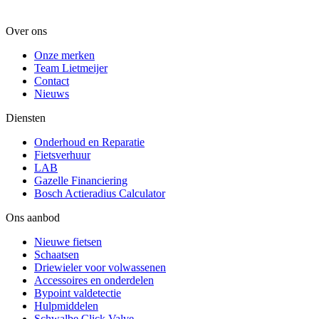
Over ons
Onze merken
Team Lietmeijer
Contact
Nieuws
Diensten
Onderhoud en Reparatie
Fietsverhuur
LAB
Gazelle Financiering
Bosch Actieradius Calculator
Ons aanbod
Nieuwe fietsen
Schaatsen
Driewieler voor volwassenen
Accessoires en onderdelen
Bypoint valdetectie
Hulpmiddelen
Schwalbe Click Valve