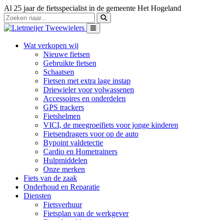
Al 25 jaar de fietsspecialist in de gemeente Het Hogeland
Wat verkopen wij
Nieuwe fietsen
Gebruikte fietsen
Schaatsen
Fietsen met extra lage instap
Driewieler voor volwassenen
Accessoires en onderdelen
GPS trackers
Fietshelmen
VICI, de meegroeifiets voor jonge kinderen
Fietsendragers voor op de auto
Bypoint valdetectie
Cardio en Hometrainers
Hulpmiddelen
Onze merken
Fiets van de zaak
Onderhoud en Reparatie
Diensten
Fietsverhuur
Fietsplan van de werkgever