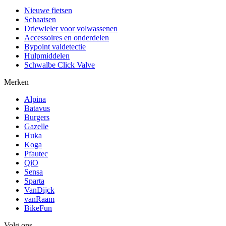
Nieuwe fietsen
Schaatsen
Driewieler voor volwassenen
Accessoires en onderdelen
Bypoint valdetectie
Hulpmiddelen
Schwalbe Click Valve
Merken
Alpina
Batavus
Burgers
Gazelle
Huka
Koga
Pfautec
QiO
Sensa
Sparta
VanDijck
vanRaam
BikeFun
Volg ons