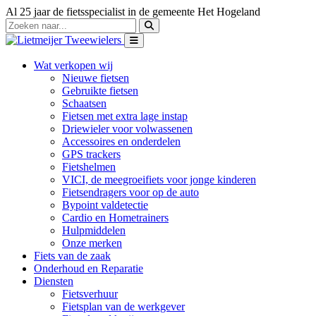
Al 25 jaar de fietsspecialist in de gemeente Het Hogeland
Wat verkopen wij
Nieuwe fietsen
Gebruikte fietsen
Schaatsen
Fietsen met extra lage instap
Driewieler voor volwassenen
Accessoires en onderdelen
GPS trackers
Fietshelmen
VICI, de meegroeifiets voor jonge kinderen
Fietsendragers voor op de auto
Bypoint valdetectie
Cardio en Hometrainers
Hulpmiddelen
Onze merken
Fiets van de zaak
Onderhoud en Reparatie
Diensten
Fietsverhuur
Fietsplan van de werkgever