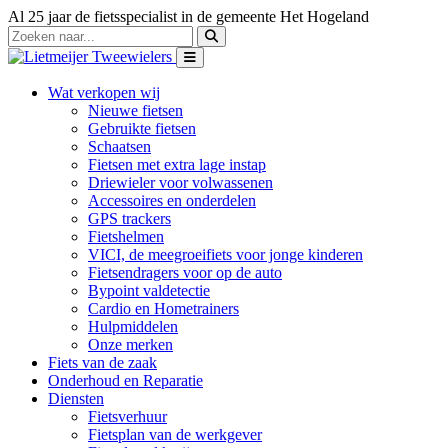
Al 25 jaar de fietsspecialist in de gemeente Het Hogeland
Wat verkopen wij
Nieuwe fietsen
Gebruikte fietsen
Schaatsen
Fietsen met extra lage instap
Driewieler voor volwassenen
Accessoires en onderdelen
GPS trackers
Fietshelmen
VICI, de meegroeifiets voor jonge kinderen
Fietsendragers voor op de auto
Bypoint valdetectie
Cardio en Hometrainers
Hulpmiddelen
Onze merken
Fiets van de zaak
Onderhoud en Reparatie
Diensten
Fietsverhuur
Fietsplan van de werkgever