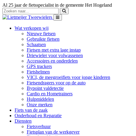
Al 25 jaar de fietsspecialist in de gemeente Het Hogeland
Wat verkopen wij
Nieuwe fietsen
Gebruikte fietsen
Schaatsen
Fietsen met extra lage instap
Driewieler voor volwassenen
Accessoires en onderdelen
GPS trackers
Fietshelmen
VICI, de meegroeifiets voor jonge kinderen
Fietsendragers voor op de auto
Bypoint valdetectie
Cardio en Hometrainers
Hulpmiddelen
Onze merken
Fiets van de zaak
Onderhoud en Reparatie
Diensten
Fietsverhuur
Fietsplan van de werkgever