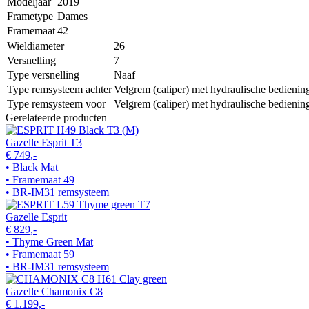
Modeljaar
2019
Frametype
Dames
Framemaat
42
Wieldiameter
26
Versnelling
7
Type versnelling
Naaf
Type remsysteem achter
Velgrem (caliper) met hydraulische bedienin
Type remsysteem voor
Velgrem (caliper) met hydraulische bedienin
Gerelateerde producten
Gazelle Esprit T3
€ 749,-
• Black Mat
• Framemaat 49
• BR-IM31 remsysteem
Gazelle Esprit
€ 829,-
• Thyme Green Mat
• Framemaat 59
• BR-IM31 remsysteem
Gazelle Chamonix C8
€ 1.199,-