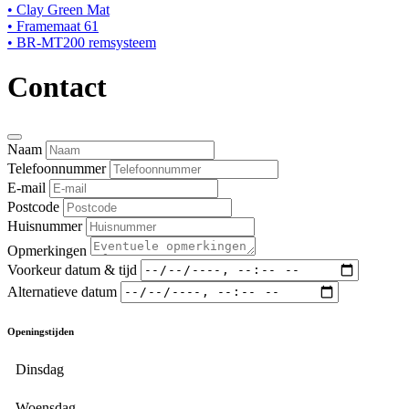
• Clay Green Mat
• Framemaat 61
• BR-MT200 remsysteem
Contact
Naam
Telefoonnummer
E-mail
Postcode
Huisnummer
Opmerkingen
Voorkeur datum & tijd
Alternatieve datum
Openingstijden
Dinsdag
Woensdag