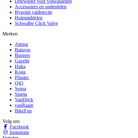
Driewieler voor volwassenen
Accessoires en onderdelen
Bypoint valdetectie
Hulpmiddelen
Schwalbe Click Valve
Merken
Alpina
Batavus
Burgers
Gazelle
Huka
Koga
Pfautec
QiO
Sensa
Sparta
VanDijck
vanRaam
BikeFun
Volg ons
Facebook
Instagram
Vertalen