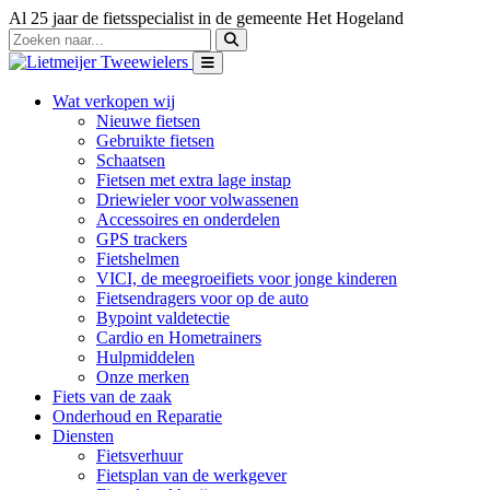
Al 25 jaar de fietsspecialist in de gemeente Het Hogeland
Wat verkopen wij
Nieuwe fietsen
Gebruikte fietsen
Schaatsen
Fietsen met extra lage instap
Driewieler voor volwassenen
Accessoires en onderdelen
GPS trackers
Fietshelmen
VICI, de meegroeifiets voor jonge kinderen
Fietsendragers voor op de auto
Bypoint valdetectie
Cardio en Hometrainers
Hulpmiddelen
Onze merken
Fiets van de zaak
Onderhoud en Reparatie
Diensten
Fietsverhuur
Fietsplan van de werkgever