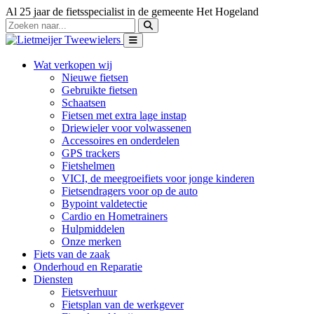
Al 25 jaar de fietsspecialist in de gemeente Het Hogeland
Wat verkopen wij
Nieuwe fietsen
Gebruikte fietsen
Schaatsen
Fietsen met extra lage instap
Driewieler voor volwassenen
Accessoires en onderdelen
GPS trackers
Fietshelmen
VICI, de meegroeifiets voor jonge kinderen
Fietsendragers voor op de auto
Bypoint valdetectie
Cardio en Hometrainers
Hulpmiddelen
Onze merken
Fiets van de zaak
Onderhoud en Reparatie
Diensten
Fietsverhuur
Fietsplan van de werkgever