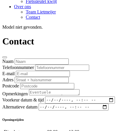
Fietssleutel kwijt
Over ons
Team Lietmeijer
Contact
Model niet gevonden.
Contact
Naam
Telefoonnummer
E-mail
Adres
Postcode
Opmerkingen
Voorkeur datum & tijd
Alternatieve datum
Openingstijden