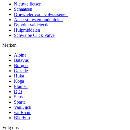
Nieuwe fietsen
Schaatsen
Driewieler voor volwassenen
Accessoires en onderdelen
Bypoint valdetectie
Hulpmiddelen
Schwalbe Click Valve
Merken
Alpina
Batavus
Burgers
Gazelle
Huka
Koga
Pfautec
QiO
Sensa
Sparta
VanDijck
vanRaam
BikeFun
Volg ons