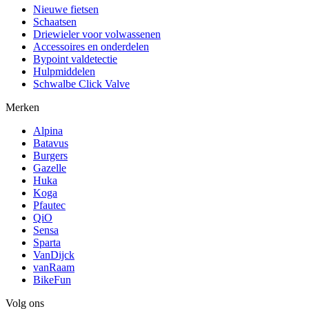
Nieuwe fietsen
Schaatsen
Driewieler voor volwassenen
Accessoires en onderdelen
Bypoint valdetectie
Hulpmiddelen
Schwalbe Click Valve
Merken
Alpina
Batavus
Burgers
Gazelle
Huka
Koga
Pfautec
QiO
Sensa
Sparta
VanDijck
vanRaam
BikeFun
Volg ons