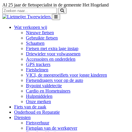
Al 25 jaar de fietsspecialist in de gemeente Het Hogeland
Wat verkopen wij
Nieuwe fietsen
Gebruikte fietsen
Schaatsen
Fietsen met extra lage instap
Driewieler voor volwassenen
Accessoires en onderdelen
GPS trackers
Fietshelmen
VICI, de meegroeifiets voor jonge kinderen
Fietsendragers voor op de auto
Bypoint valdetectie
Cardio en Hometrainers
Hulpmiddelen
Onze merken
Fiets van de zaak
Onderhoud en Reparatie
Diensten
Fietsverhuur
Fietsplan van de werkgever