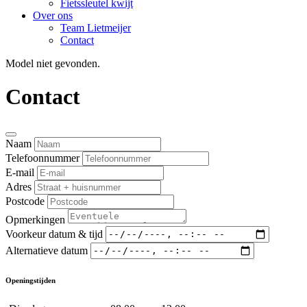
Fietssleutel kwijt
Over ons
Team Lietmeijer
Contact
Model niet gevonden.
Contact
Naam
Telefoonnummer
E-mail
Adres
Postcode
Opmerkingen
Voorkeur datum & tijd
Alternatieve datum
Openingstijden