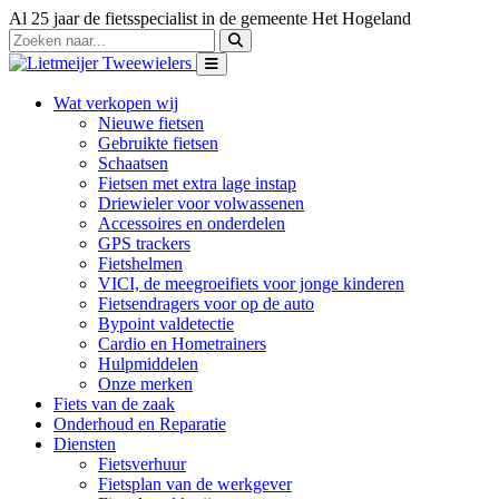
Al 25 jaar de fietsspecialist in de gemeente Het Hogeland
Wat verkopen wij
Nieuwe fietsen
Gebruikte fietsen
Schaatsen
Fietsen met extra lage instap
Driewieler voor volwassenen
Accessoires en onderdelen
GPS trackers
Fietshelmen
VICI, de meegroeifiets voor jonge kinderen
Fietsendragers voor op de auto
Bypoint valdetectie
Cardio en Hometrainers
Hulpmiddelen
Onze merken
Fiets van de zaak
Onderhoud en Reparatie
Diensten
Fietsverhuur
Fietsplan van de werkgever