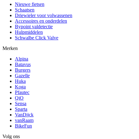
Nieuwe fietsen
Schaatsen
Driewieler voor volwassenen
Accessoires en onderdelen
Bypoint valdetectie
Hulpmiddelen
Schwalbe Click Valve
Merken
Alpina
Batavus
Burgers
Gazelle
Huka
Koga
Pfautec
QiO
Sensa
Sparta
VanDijck
vanRaam
BikeFun
Volg ons