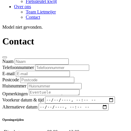
Fietssleutel kwijt
Over ons
Team Lietmeijer
Contact
Model niet gevonden.
Contact
Naam
Telefoonnummer
E-mail
Postcode
Huisnummer
Opmerkingen
Voorkeur datum & tijd
Alternatieve datum
Openingstijden