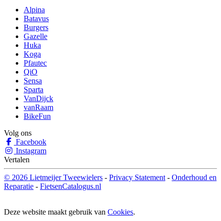
Alpina
Batavus
Burgers
Gazelle
Huka
Koga
Pfautec
QiO
Sensa
Sparta
VanDijck
vanRaam
BikeFun
Volg ons
Facebook
Instagram
Vertalen
© 2026 Lietmeijer Tweewielers
-
Privacy Statement
-
Onderhoud en
Reparatie
-
FietsenCatalogus.nl
Deze website maakt gebruik van
Cookies
.