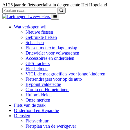
Al 25 jaar de fietsspecialist in de gemeente Het Hogeland
Wat verkopen wij
Nieuwe fietsen
Gebruikte fietsen
Schaatsen
Fietsen met extra lage instap
Driewieler voor volwassenen
Accessoires en onderdelen
GPS trackers
Fietshelmen
VICI, de meegroeifiets voor jonge kinderen
Fietsendragers voor op de auto
Bypoint valdetectie
Cardio en Hometrainers
Hulpmiddelen
Onze merken
Fiets van de zaak
Onderhoud en Reparatie
Diensten
Fietsverhuur
Fietsplan van de werkgever