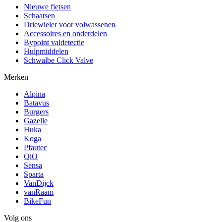
Nieuwe fietsen
Schaatsen
Driewieler voor volwassenen
Accessoires en onderdelen
Bypoint valdetectie
Hulpmiddelen
Schwalbe Click Valve
Merken
Alpina
Batavus
Burgers
Gazelle
Huka
Koga
Pfautec
QiO
Sensa
Sparta
VanDijck
vanRaam
BikeFun
Volg ons