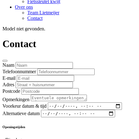
Fietssleutel kwijt
Over ons
Team Lietmeijer
Contact
Model niet gevonden.
Contact
Naam
Telefoonnummer
E-mail
Adres
Postcode
Opmerkingen
Voorkeur datum & tijd
Alternatieve datum
Openingstijden