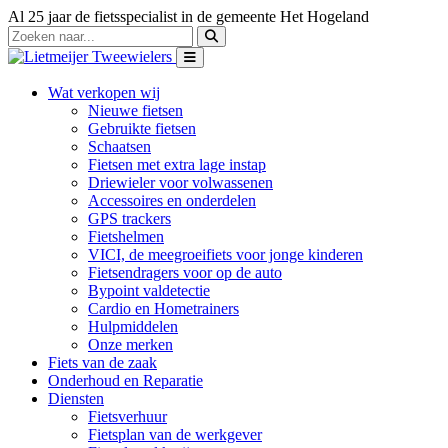
Al 25 jaar de fietsspecialist in de gemeente Het Hogeland
Wat verkopen wij
Nieuwe fietsen
Gebruikte fietsen
Schaatsen
Fietsen met extra lage instap
Driewieler voor volwassenen
Accessoires en onderdelen
GPS trackers
Fietshelmen
VICI, de meegroeifiets voor jonge kinderen
Fietsendragers voor op de auto
Bypoint valdetectie
Cardio en Hometrainers
Hulpmiddelen
Onze merken
Fiets van de zaak
Onderhoud en Reparatie
Diensten
Fietsverhuur
Fietsplan van de werkgever