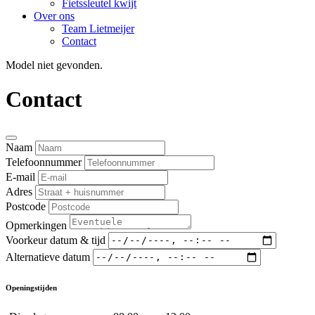
Fietssleutel kwijt
Over ons
Team Lietmeijer
Contact
Model niet gevonden.
Contact
Naam
Telefoonnummer
E-mail
Adres
Postcode
Opmerkingen
Voorkeur datum & tijd
Alternatieve datum
Openingstijden