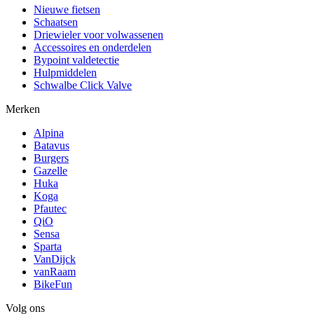
Nieuwe fietsen
Schaatsen
Driewieler voor volwassenen
Accessoires en onderdelen
Bypoint valdetectie
Hulpmiddelen
Schwalbe Click Valve
Merken
Alpina
Batavus
Burgers
Gazelle
Huka
Koga
Pfautec
QiO
Sensa
Sparta
VanDijck
vanRaam
BikeFun
Volg ons