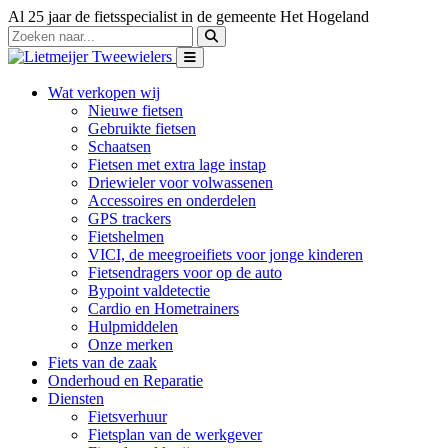
Al 25 jaar de fietsspecialist in de gemeente Het Hogeland
Wat verkopen wij
Nieuwe fietsen
Gebruikte fietsen
Schaatsen
Fietsen met extra lage instap
Driewieler voor volwassenen
Accessoires en onderdelen
GPS trackers
Fietshelmen
VICI, de meegroeifiets voor jonge kinderen
Fietsendragers voor op de auto
Bypoint valdetectie
Cardio en Hometrainers
Hulpmiddelen
Onze merken
Fiets van de zaak
Onderhoud en Reparatie
Diensten
Fietsverhuur
Fietsplan van de werkgever