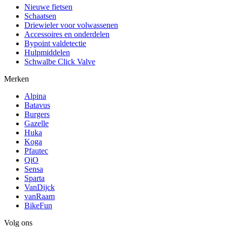
Nieuwe fietsen
Schaatsen
Driewieler voor volwassenen
Accessoires en onderdelen
Bypoint valdetectie
Hulpmiddelen
Schwalbe Click Valve
Merken
Alpina
Batavus
Burgers
Gazelle
Huka
Koga
Pfautec
QiO
Sensa
Sparta
VanDijck
vanRaam
BikeFun
Volg ons