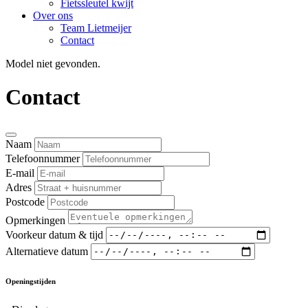
Fietssleutel kwijt
Over ons
Team Lietmeijer
Contact
Model niet gevonden.
Contact
Naam
Telefoonnummer
E-mail
Adres
Postcode
Opmerkingen
Voorkeur datum & tijd
Alternatieve datum
Openingstijden