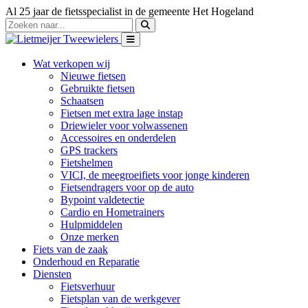
Al 25 jaar de fietsspecialist in de gemeente Het Hogeland
Wat verkopen wij
Nieuwe fietsen
Gebruikte fietsen
Schaatsen
Fietsen met extra lage instap
Driewieler voor volwassenen
Accessoires en onderdelen
GPS trackers
Fietshelmen
VICI, de meegroeifiets voor jonge kinderen
Fietsendragers voor op de auto
Bypoint valdetectie
Cardio en Hometrainers
Hulpmiddelen
Onze merken
Fiets van de zaak
Onderhoud en Reparatie
Diensten
Fietsverhuur
Fietsplan van de werkgever