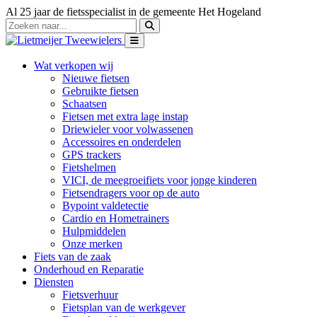
Al 25 jaar de fietsspecialist in de gemeente Het Hogeland
Wat verkopen wij
Nieuwe fietsen
Gebruikte fietsen
Schaatsen
Fietsen met extra lage instap
Driewieler voor volwassenen
Accessoires en onderdelen
GPS trackers
Fietshelmen
VICI, de meegroeifiets voor jonge kinderen
Fietsendragers voor op de auto
Bypoint valdetectie
Cardio en Hometrainers
Hulpmiddelen
Onze merken
Fiets van de zaak
Onderhoud en Reparatie
Diensten
Fietsverhuur
Fietsplan van de werkgever