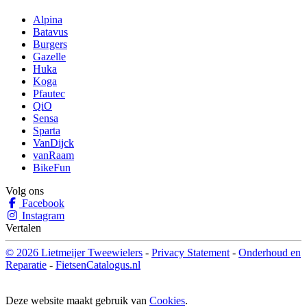
Alpina
Batavus
Burgers
Gazelle
Huka
Koga
Pfautec
QiO
Sensa
Sparta
VanDijck
vanRaam
BikeFun
Volg ons
Facebook
Instagram
Vertalen
© 2026 Lietmeijer Tweewielers
-
Privacy Statement
-
Onderhoud en
Reparatie
-
FietsenCatalogus.nl
Deze website maakt gebruik van
Cookies
.