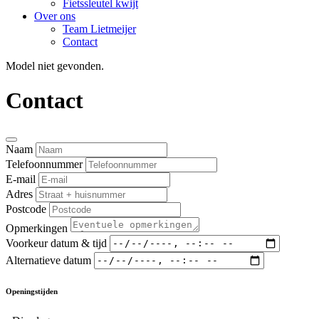
Fietssleutel kwijt
Over ons
Team Lietmeijer
Contact
Model niet gevonden.
Contact
Naam
Telefoonnummer
E-mail
Adres
Postcode
Opmerkingen
Voorkeur datum & tijd
Alternatieve datum
Openingstijden