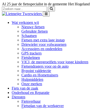
Al 25 jaar de fietsspecialist in de gemeente Het Hogeland
Wat verkopen wij
Nieuwe fietsen
Gebruikte fietsen
Schaatsen
Fietsen met extra lage instap
Driewieler voor volwassenen
Accessoires en onderdelen
GPS trackers
Fietshelmen
VICI, de meegroeifiets voor jonge kinderen
Fietsendragers voor op de auto
Bypoint valdetectie
Cardio en Hometrainers
Hulpmiddelen
Onze merken
Fiets van de zaak
Onderhoud en Reparatie
Diensten
Fietsverhuur
Fietsplan van de werkgever