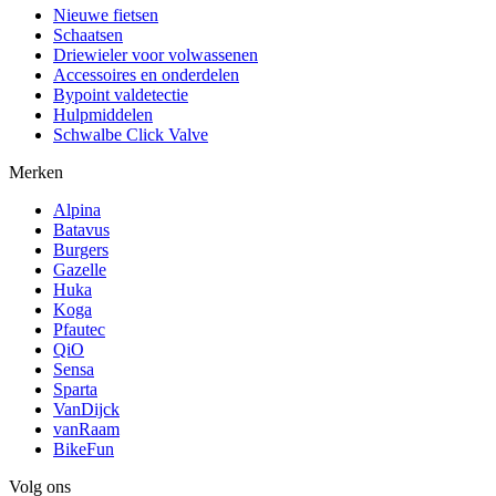
Nieuwe fietsen
Schaatsen
Driewieler voor volwassenen
Accessoires en onderdelen
Bypoint valdetectie
Hulpmiddelen
Schwalbe Click Valve
Merken
Alpina
Batavus
Burgers
Gazelle
Huka
Koga
Pfautec
QiO
Sensa
Sparta
VanDijck
vanRaam
BikeFun
Volg ons