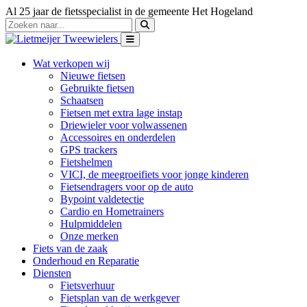
Al 25 jaar de fietsspecialist in de gemeente Het Hogeland
Wat verkopen wij
Nieuwe fietsen
Gebruikte fietsen
Schaatsen
Fietsen met extra lage instap
Driewieler voor volwassenen
Accessoires en onderdelen
GPS trackers
Fietshelmen
VICI, de meegroeifiets voor jonge kinderen
Fietsendragers voor op de auto
Bypoint valdetectie
Cardio en Hometrainers
Hulpmiddelen
Onze merken
Fiets van de zaak
Onderhoud en Reparatie
Diensten
Fietsverhuur
Fietsplan van de werkgever