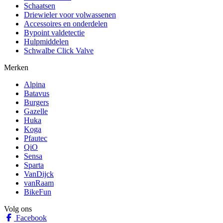
Schaatsen
Driewieler voor volwassenen
Accessoires en onderdelen
Bypoint valdetectie
Hulpmiddelen
Schwalbe Click Valve
Merken
Alpina
Batavus
Burgers
Gazelle
Huka
Koga
Pfautec
QiO
Sensa
Sparta
VanDijck
vanRaam
BikeFun
Volg ons
Facebook