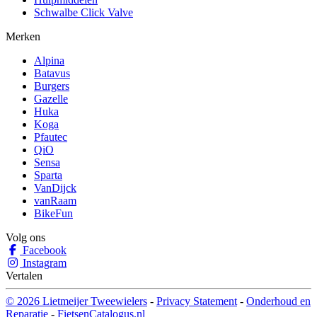
Schwalbe Click Valve
Merken
Alpina
Batavus
Burgers
Gazelle
Huka
Koga
Pfautec
QiO
Sensa
Sparta
VanDijck
vanRaam
BikeFun
Volg ons
Facebook
Instagram
Vertalen
© 2026 Lietmeijer Tweewielers
-
Privacy Statement
-
Onderhoud en
Reparatie
-
FietsenCatalogus.nl