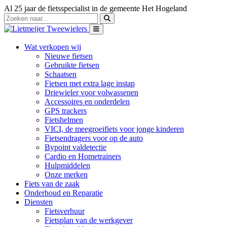
Al 25 jaar de fietsspecialist in de gemeente Het Hogeland
Wat verkopen wij
Nieuwe fietsen
Gebruikte fietsen
Schaatsen
Fietsen met extra lage instap
Driewieler voor volwassenen
Accessoires en onderdelen
GPS trackers
Fietshelmen
VICI, de meegroeifiets voor jonge kinderen
Fietsendragers voor op de auto
Bypoint valdetectie
Cardio en Hometrainers
Hulpmiddelen
Onze merken
Fiets van de zaak
Onderhoud en Reparatie
Diensten
Fietsverhuur
Fietsplan van de werkgever