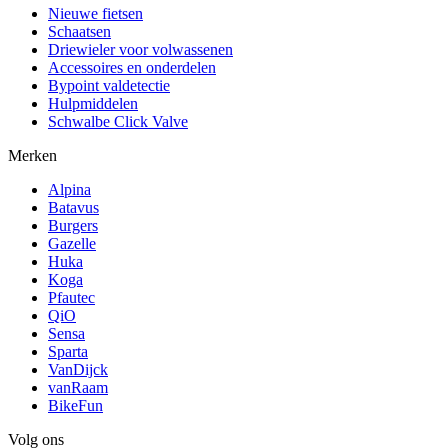
Nieuwe fietsen
Schaatsen
Driewieler voor volwassenen
Accessoires en onderdelen
Bypoint valdetectie
Hulpmiddelen
Schwalbe Click Valve
Merken
Alpina
Batavus
Burgers
Gazelle
Huka
Koga
Pfautec
QiO
Sensa
Sparta
VanDijck
vanRaam
BikeFun
Volg ons