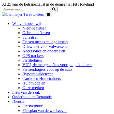
Al 25 jaar de fietsspecialist in de gemeente Het Hogeland
Wat verkopen wij
Nieuwe fietsen
Gebruikte fietsen
Schaatsen
Fietsen met extra lage instap
Driewieler voor volwassenen
Accessoires en onderdelen
GPS trackers
Fietshelmen
VICI, de meegroeifiets voor jonge kinderen
Fietsendragers voor op de auto
Bypoint valdetectie
Cardio en Hometrainers
Hulpmiddelen
Onze merken
Fiets van de zaak
Onderhoud en Reparatie
Diensten
Fietsverhuur
Fietsplan van de werkgever