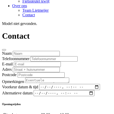
Fietssleutel kwijt
Over ons
Team Lietmeijer
Contact
Model niet gevonden.
Contact
Naam
Telefoonnummer
E-mail
Adres
Postcode
Opmerkingen
Voorkeur datum & tijd
Alternatieve datum
Openingstijden