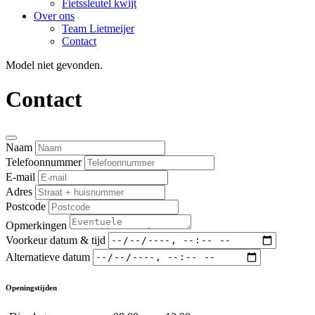
Fietssleutel kwijt
Over ons
Team Lietmeijer
Contact
Model niet gevonden.
Contact
Naam
Telefoonnummer
E-mail
Adres
Postcode
Opmerkingen
Voorkeur datum & tijd
Alternatieve datum
Openingstijden