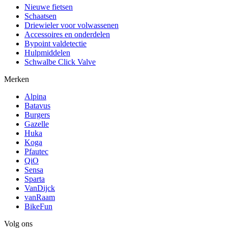
Nieuwe fietsen
Schaatsen
Driewieler voor volwassenen
Accessoires en onderdelen
Bypoint valdetectie
Hulpmiddelen
Schwalbe Click Valve
Merken
Alpina
Batavus
Burgers
Gazelle
Huka
Koga
Pfautec
QiO
Sensa
Sparta
VanDijck
vanRaam
BikeFun
Volg ons