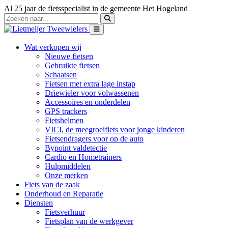
Al 25 jaar de fietsspecialist in de gemeente Het Hogeland
Wat verkopen wij
Nieuwe fietsen
Gebruikte fietsen
Schaatsen
Fietsen met extra lage instap
Driewieler voor volwassenen
Accessoires en onderdelen
GPS trackers
Fietshelmen
VICI, de meegroeifiets voor jonge kinderen
Fietsendragers voor op de auto
Bypoint valdetectie
Cardio en Hometrainers
Hulpmiddelen
Onze merken
Fiets van de zaak
Onderhoud en Reparatie
Diensten
Fietsverhuur
Fietsplan van de werkgever