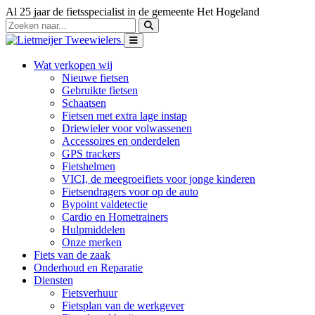
Al 25 jaar de fietsspecialist in de gemeente Het Hogeland
Wat verkopen wij
Nieuwe fietsen
Gebruikte fietsen
Schaatsen
Fietsen met extra lage instap
Driewieler voor volwassenen
Accessoires en onderdelen
GPS trackers
Fietshelmen
VICI, de meegroeifiets voor jonge kinderen
Fietsendragers voor op de auto
Bypoint valdetectie
Cardio en Hometrainers
Hulpmiddelen
Onze merken
Fiets van de zaak
Onderhoud en Reparatie
Diensten
Fietsverhuur
Fietsplan van de werkgever