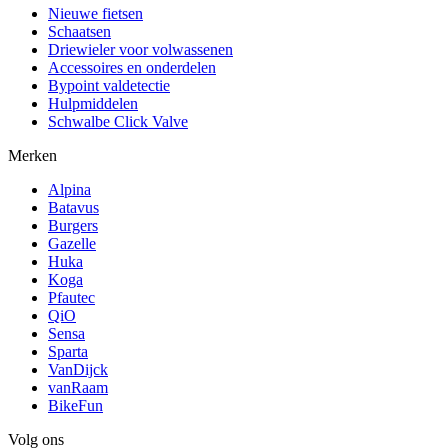
Nieuwe fietsen
Schaatsen
Driewieler voor volwassenen
Accessoires en onderdelen
Bypoint valdetectie
Hulpmiddelen
Schwalbe Click Valve
Merken
Alpina
Batavus
Burgers
Gazelle
Huka
Koga
Pfautec
QiO
Sensa
Sparta
VanDijck
vanRaam
BikeFun
Volg ons