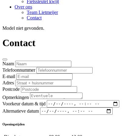
Fietssleutel kwijt
Over ons
Team Lietmeijer
Contact
Model niet gevonden.
Contact
Naam
Telefoonnummer
E-mail
Adres
Postcode
Opmerkingen
Voorkeur datum & tijd
Alternatieve datum
Openingstijden