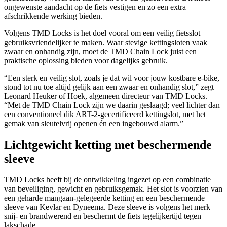
ongewenste aandacht op de fiets vestigen en zo een extra
afschrikkende werking bieden.
Volgens TMD Locks is het doel vooral om een veilig fietsslot
gebruiksvriendelijker te maken. Waar stevige kettingsloten vaak
zwaar en onhandig zijn, moet de TMD Chain Lock juist een
praktische oplossing bieden voor dagelijks gebruik.
“Een sterk en veilig slot, zoals je dat wil voor jouw kostbare e-bike,
stond tot nu toe altijd gelijk aan een zwaar en onhandig slot,” zegt
Leonard Heuker of Hoek, algemeen directeur van TMD Locks.
“Met de TMD Chain Lock zijn we daarin geslaagd; veel lichter dan
een conventioneel dik ART-2-gecertificeerd kettingslot, met het
gemak van sleutelvrij openen én een ingebouwd alarm.”
Lichtgewicht ketting met beschermende
sleeve
TMD Locks heeft bij de ontwikkeling ingezet op een combinatie
van beveiliging, gewicht en gebruiksgemak. Het slot is voorzien van
een geharde mangaan-gelegeerde ketting en een beschermende
sleeve van Kevlar en Dyneema. Deze sleeve is volgens het merk
snij- en brandwerend en beschermt de fiets tegelijkertijd tegen
lakschade.