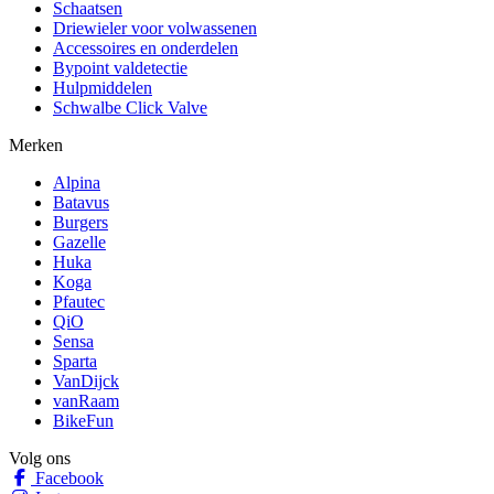
Schaatsen
Driewieler voor volwassenen
Accessoires en onderdelen
Bypoint valdetectie
Hulpmiddelen
Schwalbe Click Valve
Merken
Alpina
Batavus
Burgers
Gazelle
Huka
Koga
Pfautec
QiO
Sensa
Sparta
VanDijck
vanRaam
BikeFun
Volg ons
Facebook