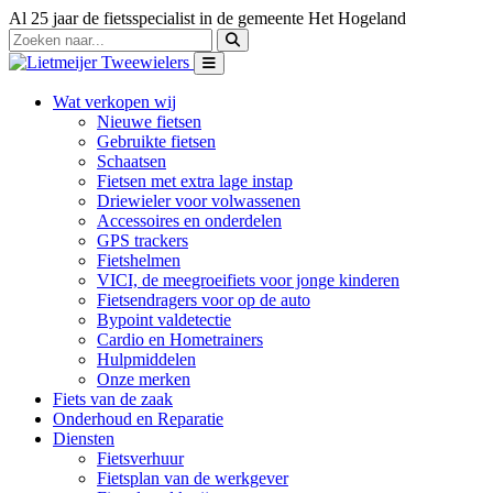
Al 25 jaar de fietsspecialist in de gemeente Het Hogeland
Wat verkopen wij
Nieuwe fietsen
Gebruikte fietsen
Schaatsen
Fietsen met extra lage instap
Driewieler voor volwassenen
Accessoires en onderdelen
GPS trackers
Fietshelmen
VICI, de meegroeifiets voor jonge kinderen
Fietsendragers voor op de auto
Bypoint valdetectie
Cardio en Hometrainers
Hulpmiddelen
Onze merken
Fiets van de zaak
Onderhoud en Reparatie
Diensten
Fietsverhuur
Fietsplan van de werkgever