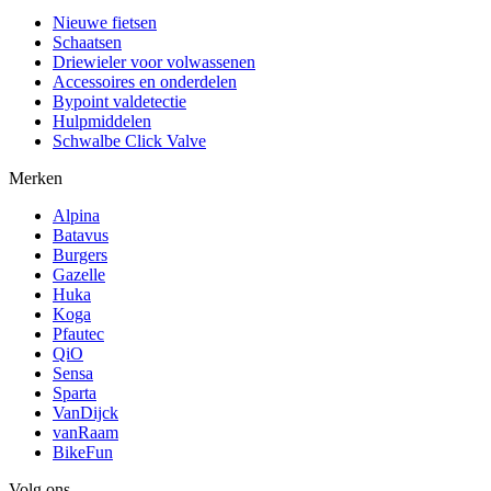
Nieuwe fietsen
Schaatsen
Driewieler voor volwassenen
Accessoires en onderdelen
Bypoint valdetectie
Hulpmiddelen
Schwalbe Click Valve
Merken
Alpina
Batavus
Burgers
Gazelle
Huka
Koga
Pfautec
QiO
Sensa
Sparta
VanDijck
vanRaam
BikeFun
Volg ons