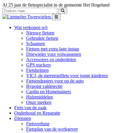
Al 25 jaar de fietsspecialist in de gemeente Het Hogeland
Wat verkopen wij
Nieuwe fietsen
Gebruikte fietsen
Schaatsen
Fietsen met extra lage instap
Driewieler voor volwassenen
Accessoires en onderdelen
GPS trackers
Fietshelmen
VICI, de meegroeifiets voor jonge kinderen
Fietsendragers voor op de auto
Bypoint valdetectie
Cardio en Hometrainers
Hulpmiddelen
Onze merken
Fiets van de zaak
Onderhoud en Reparatie
Diensten
Fietsverhuur
Fietsplan van de werkgever