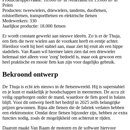
Polen
Producten: tweewielers, driewielers, tandems, duofietsen,
rolstoelfietsen, transportfietsen en elektrische fietsen
Medewerkers: 330
Jaarlijkse productie: 18.000 fietsen
Er wordt constant gewerkt aan nieuwe ideeën. Zo is er de Thuja,
een fiets die twee wielen aan de voorkant heeft en eentje achter.
Hierdoor voelt hij heel stabiel aan, maar ziet hij eruit als een hippe
stadsfiets. Van Raam wil hiermee laten zien dat een driewieler
helemaal niet alleen voor 'zorg' bedoeld is, maar ook gewoon een
heel praktische en mooie fiets kan zijn voor dagelijks gebruik.
Bekroond ontwerp
De Thuja is echt iets nieuws in de fietsenwereld. Hij is superstabiel
en je kunt er makkelijk je boodschappen in meenemen. De accu zit
veilig opgeborgen onder de mand, waardoor de fiets goed in balans
blijft. Voor dit ontwerp heeft het bedrijf in 2025 zelfs belangrijke
prijzen gewonnen. Bijna alle fietsen die de fabriek verlaten hebben
een elektromotor. Omdat deze fietsen bijzonder zijn, hebben ze extra
functies nodig, zoals de mogelijkheid om achteruit te rijden.
Daarom maakt Van Raam de motoren en de software hiervoor