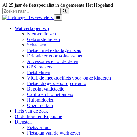
Al 25 jaar de fietsspecialist in de gemeente Het Hogeland
Wat verkopen wij
Nieuwe fietsen
Gebruikte fietsen
Schaatsen
Fietsen met extra lage instap
Driewieler voor volwassenen
Accessoires en onderdelen
GPS trackers
Fietshelmen
VICI, de meegroeifiets voor jonge kinderen
Fietsendragers voor op de auto
Bypoint valdetectie
Cardio en Hometrainers
Hulpmiddelen
Onze merken
Fiets van de zaak
Onderhoud en Reparatie
Diensten
Fietsverhuur
Fietsplan van de werkgever