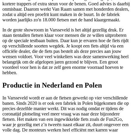
kortere trappers of extra steun voor de benen. Goed advies is daarbij
onmisbaar. Daarom werkt Van Raam samen met honderden dealers,
zodat u altijd een proefrit kunt maken in de buurt. In de fabriek
worden jaarlijks zo'n 18.000 fietsen met de hand klaargemaakt.
In de grote showroom in Varsseveld is het altijd gezellig druk. Er
staan tientallen fietsen klaar voor mensen die ze willen uitproberen
op de speciale testbaan buiten. Daar kun je ervaren hoe de fiets rijdt
op verschillende soorten wegdek. Je koopt een fiets altijd via een
officiële dealer, die de fiets pas bestelt als deze precies aan jouw
wensen voldoet. Voor veel winkeliers was deze samenwerking heel
belangrijk om de afgelopen jaren gezond te blijven. Een groot
voordeel voor hen is dat ze zelf geen enorme voorraad hoeven te
hebben.
Productie in Nederland en Polen
In Varsseveld wordt er aan de fietsen gewerkt op vier verschillende
banen. Sinds 2020 is er ook een fabriek in Polen bijgekomen die op
precies dezelfde manier werkt. Dit was nodig omdat er tijdens de
coronatijd plotseling veel meer vraag was naar deze bijzondere
fietsen. Het maken van een ingewikkelde fiets zoals de Fun2Go,
waar je gezellig met z’n tweeën naast elkaar zit, duurt ongeveer een
volle dag. De monteurs werken heel efficiënt met karren waar