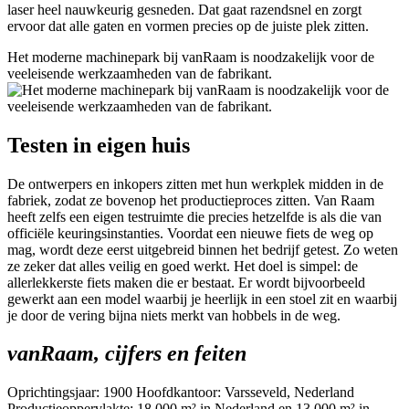
laser heel nauwkeurig gesneden. Dat gaat razendsnel en zorgt
ervoor dat alle gaten en vormen precies op de juiste plek zitten.
Het moderne machinepark bij vanRaam is noodzakelijk voor de
veeleisende werkzaamheden van de fabrikant.
Testen in eigen huis
De ontwerpers en inkopers zitten met hun werkplek midden in de
fabriek, zodat ze bovenop het productieproces zitten. Van Raam
heeft zelfs een eigen testruimte die precies hetzelfde is als die van
officiële keuringsinstanties. Voordat een nieuwe fiets de weg op
mag, wordt deze eerst uitgebreid binnen het bedrijf getest. Zo weten
ze zeker dat alles veilig en goed werkt. Het doel is simpel: de
allerlekkerste fiets maken die er bestaat. Er wordt bijvoorbeeld
gewerkt aan een model waarbij je heerlijk in een stoel zit en waarbij
je door de vering bijna niets merkt van hobbels in de weg.
vanRaam, cijfers en feiten
Oprichtingsjaar: 1900 Hoofdkantoor: Varsseveld, Nederland
Productieoppervlakte: 18.000 m² in Nederland en 13.000 m² in