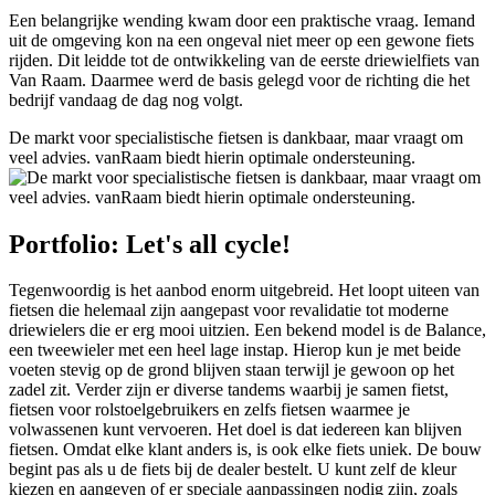
Een belangrijke wending kwam door een praktische vraag. Iemand
uit de omgeving kon na een ongeval niet meer op een gewone fiets
rijden. Dit leidde tot de ontwikkeling van de eerste driewielfiets van
Van Raam. Daarmee werd de basis gelegd voor de richting die het
bedrijf vandaag de dag nog volgt.
De markt voor specialistische fietsen is dankbaar, maar vraagt om
veel advies. vanRaam biedt hierin optimale ondersteuning.
Portfolio: Let's all cycle!
Tegenwoordig is het aanbod enorm uitgebreid. Het loopt uiteen van
fietsen die helemaal zijn aangepast voor revalidatie tot moderne
driewielers die er erg mooi uitzien. Een bekend model is de Balance,
een tweewieler met een heel lage instap. Hierop kun je met beide
voeten stevig op de grond blijven staan terwijl je gewoon op het
zadel zit. Verder zijn er diverse tandems waarbij je samen fietst,
fietsen voor rolstoelgebruikers en zelfs fietsen waarmee je
volwassenen kunt vervoeren. Het doel is dat iedereen kan blijven
fietsen. Omdat elke klant anders is, is ook elke fiets uniek. De bouw
begint pas als u de fiets bij de dealer bestelt. U kunt zelf de kleur
kiezen en aangeven of er speciale aanpassingen nodig zijn, zoals