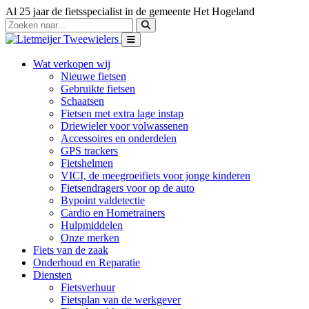
Al 25 jaar de fietsspecialist in de gemeente Het Hogeland
Wat verkopen wij
Nieuwe fietsen
Gebruikte fietsen
Schaatsen
Fietsen met extra lage instap
Driewieler voor volwassenen
Accessoires en onderdelen
GPS trackers
Fietshelmen
VICI, de meegroeifiets voor jonge kinderen
Fietsendragers voor op de auto
Bypoint valdetectie
Cardio en Hometrainers
Hulpmiddelen
Onze merken
Fiets van de zaak
Onderhoud en Reparatie
Diensten
Fietsverhuur
Fietsplan van de werkgever