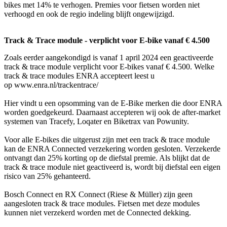
bikes met 14% te verhogen. Premies voor fietsen worden niet
verhoogd en ook de regio indeling blijft ongewijzigd.
Track & Trace module - verplicht voor E-bike vanaf € 4.500
Zoals eerder aangekondigd is vanaf 1 april 2024 een geactiveerde
track & trace module verplicht voor E-bikes vanaf € 4.500. Welke
track & trace modules ENRA accepteert leest u
op www.enra.nl/trackentrace/
Hier vindt u een opsomming van de E-Bike merken die door ENRA
worden goedgekeurd. Daarnaast accepteren wij ook de after-market
systemen van Tracefy, Loqater en Biketrax van Powunity.
Voor alle E-bikes die uitgerust zijn met een track & trace module
kan de ENRA Connected verzekering worden gesloten. Verzekerde
ontvangt dan 25% korting op de diefstal premie. Als blijkt dat de
track & trace module niet geactiveerd is, wordt bij diefstal een eigen
risico van 25% gehanteerd.
Bosch Connect en RX Connect (Riese & Müller) zijn geen
aangesloten track & trace modules. Fietsen met deze modules
kunnen niet verzekerd worden met de Connected dekking.