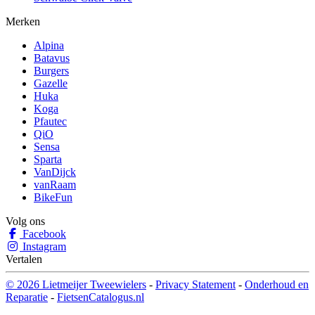
Merken
Alpina
Batavus
Burgers
Gazelle
Huka
Koga
Pfautec
QiO
Sensa
Sparta
VanDijck
vanRaam
BikeFun
Volg ons
Facebook
Instagram
Vertalen
© 2026 Lietmeijer Tweewielers
-
Privacy Statement
-
Onderhoud en
Reparatie
-
FietsenCatalogus.nl