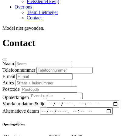
Fietssleutel kwijt
Over ons
Team Lietmeijer
Contact
Model niet gevonden.
Contact
Naam
Telefoonnummer
E-mail
Adres
Postcode
Opmerkingen
Voorkeur datum & tijd
Alternatieve datum
Openingstijden