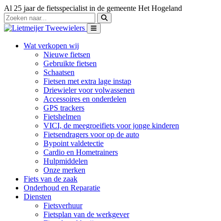
Al 25 jaar de fietsspecialist in de gemeente Het Hogeland
Wat verkopen wij
Nieuwe fietsen
Gebruikte fietsen
Schaatsen
Fietsen met extra lage instap
Driewieler voor volwassenen
Accessoires en onderdelen
GPS trackers
Fietshelmen
VICI, de meegroeifiets voor jonge kinderen
Fietsendragers voor op de auto
Bypoint valdetectie
Cardio en Hometrainers
Hulpmiddelen
Onze merken
Fiets van de zaak
Onderhoud en Reparatie
Diensten
Fietsverhuur
Fietsplan van de werkgever