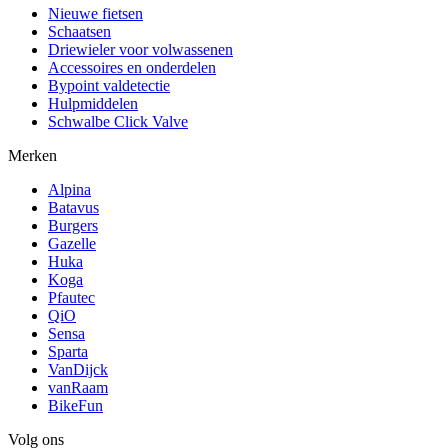
Nieuwe fietsen
Schaatsen
Driewieler voor volwassenen
Accessoires en onderdelen
Bypoint valdetectie
Hulpmiddelen
Schwalbe Click Valve
Merken
Alpina
Batavus
Burgers
Gazelle
Huka
Koga
Pfautec
QiO
Sensa
Sparta
VanDijck
vanRaam
BikeFun
Volg ons