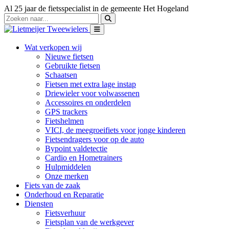
Al 25 jaar de fietsspecialist in de gemeente Het Hogeland
Wat verkopen wij
Nieuwe fietsen
Gebruikte fietsen
Schaatsen
Fietsen met extra lage instap
Driewieler voor volwassenen
Accessoires en onderdelen
GPS trackers
Fietshelmen
VICI, de meegroeifiets voor jonge kinderen
Fietsendragers voor op de auto
Bypoint valdetectie
Cardio en Hometrainers
Hulpmiddelen
Onze merken
Fiets van de zaak
Onderhoud en Reparatie
Diensten
Fietsverhuur
Fietsplan van de werkgever