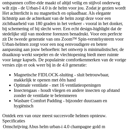
ontspannen coffee-ride maakt of altijd veilig en stijlvol onderweg
wilt zijn - de Urban-I 4.0 is de helm voor jou. Zodat je gezien wordt
Het achterlicht is nu magnetisch en oplaadbaar. Als elegante
lichtstrip aan de achterkant van de helm zorgt deze voor een
zichtbaarheid van 180 graden in het verkeer - vooral in het donker,
bij schemering of bij slecht weer. Een echt design-highlight dat de
stedelijke stijl van moderne forenzen benadrukt. Voor een perfecte
zit De tweede generatie van ons Zoom™ Spin-verstelsysteem voor
Urban-helmen zorgt voor een nog eenvoudigere en betere
aanpassing aan jouw behoeften: het ontwerp is minimalistischer, de
draaiknop werkt soepeler en de vlechtopening biedt meer ruimte
voor lange kapsels. De populairste comfortkenmerken van de vorige
versies zijn er ook weer bij in de 4.0 generatie:
Magnetische FIDLOCK-sluiting - sluit betrouwbaar,
makkelijk te openen met één hand
Optimale ventilatie - met 16 ventilatieopeningen
Insectengaas - houdt vliegen en andere insecten op afstand
zonder de ventilatie te belemmeren
Wasbare Comfort Padding - bijzonder duurzaam en
hygiënisch
Ontdek een van onze meest succesvolle helmen opnieuw.
Specificaties
Omschrijving
Abus helm urban-i 4.0 champagne gold m