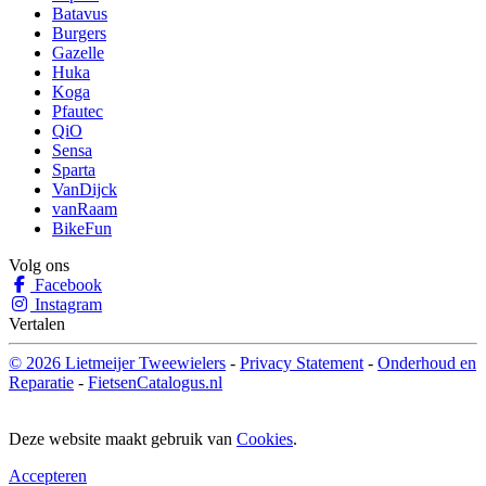
Batavus
Burgers
Gazelle
Huka
Koga
Pfautec
QiO
Sensa
Sparta
VanDijck
vanRaam
BikeFun
Volg ons
Facebook
Instagram
Vertalen
© 2026 Lietmeijer Tweewielers
-
Privacy Statement
-
Onderhoud en
Reparatie
-
FietsenCatalogus.nl
Deze website maakt gebruik van
Cookies
.
Accepteren